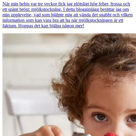
När min bebis var tre veckor fick jag plötsligt hög feber, frossa och
ett spänt bröst: mjölkstockning. I detta blogginlägg berättar jag om
min upplevelse, vad som hjälpte mig att vända det snabbt och vilken
information som kan vara bra att ha när mjölkstockningen är ett
faktum. Hoppas det kan hjälpa någon mer!