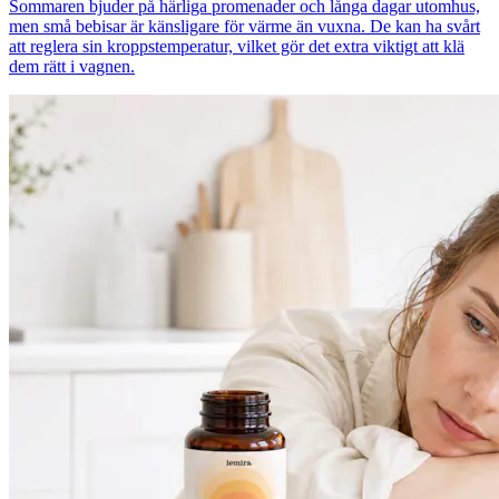
Sommaren bjuder på härliga promenader och långa dagar utomhus,
men små bebisar är känsligare för värme än vuxna. De kan ha svårt
att reglera sin kroppstemperatur, vilket gör det extra viktigt att klä
dem rätt i vagnen.