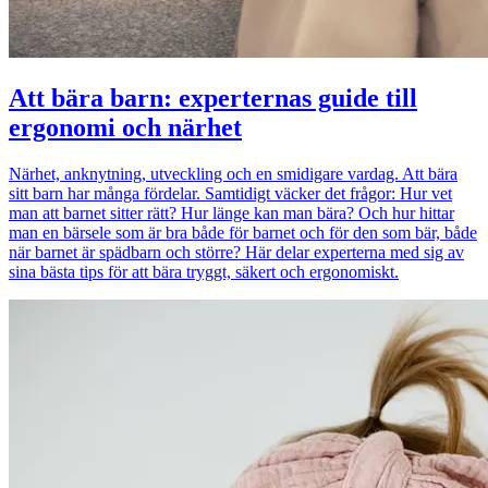
Att bära barn: experternas guide till
ergonomi och närhet
Närhet, anknytning, utveckling och en smidigare vardag. Att bära
sitt barn har många fördelar. Samtidigt väcker det frågor: Hur vet
man att barnet sitter rätt? Hur länge kan man bära? Och hur hittar
man en bärsele som är bra både för barnet och för den som bär, både
när barnet är spädbarn och större? Här delar experterna med sig av
sina bästa tips för att bära tryggt, säkert och ergonomiskt.