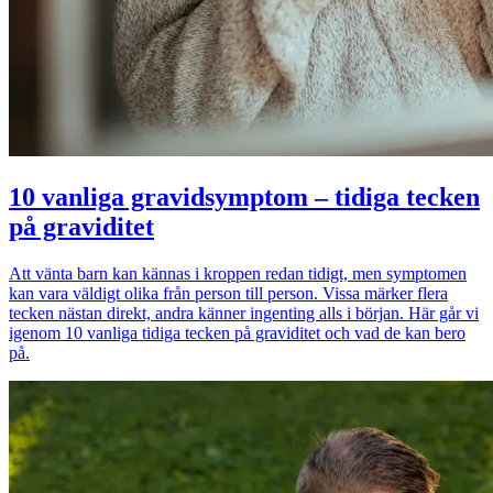
10 vanliga gravidsymptom – tidiga tecken
på graviditet
Att vänta barn kan kännas i kroppen redan tidigt, men symptomen
kan vara väldigt olika från person till person. Vissa märker flera
tecken nästan direkt, andra känner ingenting alls i början. Här går vi
igenom 10 vanliga tidiga tecken på graviditet och vad de kan bero
på.