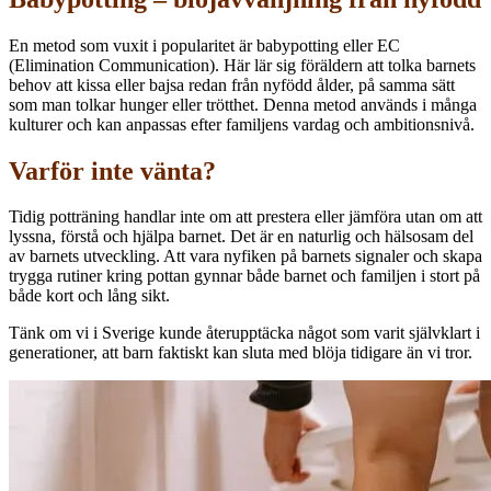
En metod som vuxit i popularitet är babypotting eller EC
(Elimination Communication). Här lär sig föräldern att tolka barnets
behov att kissa eller bajsa redan från nyfödd ålder, på samma sätt
som man tolkar hunger eller trötthet. Denna metod används i många
kulturer och kan anpassas efter familjens vardag och ambitionsnivå.
Varför inte vänta?
Tidig potträning handlar inte om att prestera eller jämföra utan om att
lyssna, förstå och hjälpa barnet. Det är en naturlig och hälsosam del
av barnets utveckling. Att vara nyfiken på barnets signaler och skapa
trygga rutiner kring pottan gynnar både barnet och familjen i stort på
både kort och lång sikt.
Tänk om vi i Sverige kunde återupptäcka något som varit självklart i
generationer, att barn faktiskt kan sluta med blöja tidigare än vi tror.