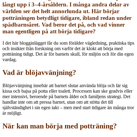
långt upp i 3–4-årsåldern. I många andra delar av
världen ser det helt annorlunda ut. Här börjar
potträningen betydligt tidigare, ibland redan under
spädbarnsåret. Vad beror det på, och vad vinner
man egentligen på att börja tidigare?
I det här blogginlägget får du som förälder vägledning, praktiska tips
och insikter från forskning om varför det är klokt att börja med
potträning tidigt. Det är för barnets skull, för miljön och för din egen
vardag.
Vad är blöjavvänjning?
Blöjavvänjning innebär att barnet slutar använda blöja och lär sig
kissa och bajsa på potta eller toalett. Processen kan ske gradvis eller
mer intensivt, beroende på barnets ålder och familjens strategi. Det
handlar inte om att pressa barnet, utan om att stötta det till
självständighet i sin egen takt – men med start tidigare än många tror
är möjligt.
När kan man börja med potträning?