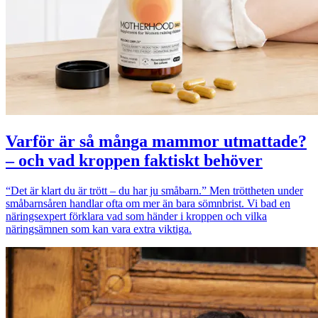
Varför är så många mammor utmattade?
– och vad kroppen faktiskt behöver
“Det är klart du är trött – du har ju småbarn.” Men tröttheten under
småbarnsåren handlar ofta om mer än bara sömnbrist. Vi bad en
näringsexpert förklara vad som händer i kroppen och vilka
näringsämnen som kan vara extra viktiga.