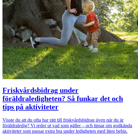
Friskvårdsbidrag under
föräldraledigheten? Så funkar det och
tips på aktiviteter
Visste du att du ofta har rätt till friskvårdsbidrag även när du är
föräldraledig? Vi reder ut vad som gäller – och tipsar om godkända
aktiviteter som passar extra bra under ledigheten med liten bebis.