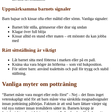
Uppmärksamma barnets signaler
Barn bajsar och kissar ofta efter måltid eller sömn. Vanliga signaler:
Barnet blir stilla, grimaserar eller drar sig undan
Klagar över full blöja
Kissar alltid en stund efter maten – ett mönster du kan jobba
med
Rätt sittställning är viktigt
Låt barnet sitta med fötterna i marken eller på en pall.
Knäna ska vara högre än höfterna – som vid hukposition.
För större barn: använd toalettsits och pall för trygg och stabil
ställning.
Vanliga myter om potträning
“Barnet måste vara moget eller redo först” - Nej – det finns inget
vetenskapligt stöd för att barn måste visa särskilda mognadssignaler
innan potträning påbörjas. Faktum är att små barn lättare vänjer sig
vid nya rutiner innan trotsåldern sätter in. Barnets kropp är