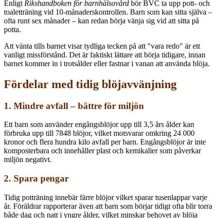
Enligt
Rikshandboken för barnhälsovård
bör BVC ta upp pott- och
toaletträning vid 10-månaderskontrollen. Barn som kan sitta själva –
ofta runt sex månader – kan redan börja vänja sig vid att sitta på
potta.
Att vänta tills barnet visar tydliga tecken på att "vara redo" är ett
vanligt missförstånd. Det är faktiskt lättare att börja tidigare, innan
barnet kommer in i trotsålder eller fastnar i vanan att använda blöja.
Fördelar med tidig blöjavvänjning
1. Mindre avfall – bättre för miljön
Ett barn som använder engångsblöjor upp till 3,5 års ålder kan
förbruka upp till 7848 blöjor, vilket motsvarar omkring 24 000
kronor och flera hundra kilo avfall per barn. Engångsblöjor är inte
komposterbara och innehåller plast och kemikalier som påverkar
miljön negativt.
2. Spara pengar
Tidig potträning innebär färre blöjor vilket sparar tusenlappar varje
år. Föräldrar rapporterar även att barn som börjar tidigt ofta blir torra
både dag och natt i yngre ålder, vilket minskar behovet av blöja