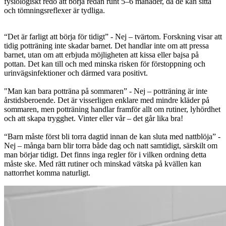
fysiologiskt redo att börja redan runt 5–6 månader, då de kan sitta
och tömningsreflexer är tydliga.
“Det är farligt att börja för tidigt” - Nej – tvärtom. Forskning visar att
tidig potträning inte skadar barnet. Det handlar inte om att pressa
barnet, utan om att erbjuda möjligheten att kissa eller bajsa på
pottan. Det kan till och med minska risken för förstoppning och
urinvägsinfektioner och därmed vara positivt.
"Man kan bara potträna på sommaren” - Nej – potträning är inte
årstidsberoende. Det är visserligen enklare med mindre kläder på
sommaren, men potträning handlar framför allt om rutiner, lyhördhet
och att skapa trygghet. Vinter eller vår – det går lika bra!
“Barn måste först bli torra dagtid innan de kan sluta med nattblöja” -
Nej – många barn blir torra både dag och natt samtidigt, särskilt om
man börjar tidigt. Det finns inga regler för i vilken ordning detta
måste ske. Med rätt rutiner och minskad vätska på kvällen kan
nattorrhet komma naturligt.