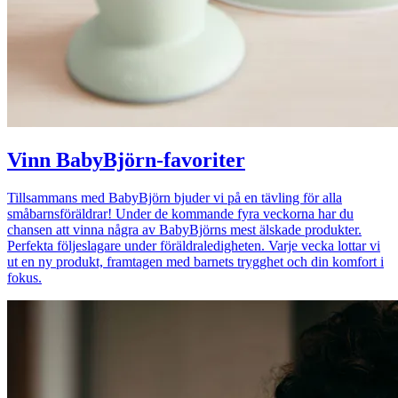
Vinn BabyBjörn-favoriter
Tillsammans med BabyBjörn bjuder vi på en tävling för alla
småbarnsföräldrar! Under de kommande fyra veckorna har du
chansen att vinna några av BabyBjörns mest älskade produkter.
Perfekta följeslagare under föräldraledigheten. Varje vecka lottar vi
ut en ny produkt, framtagen med barnets trygghet och din komfort i
fokus.