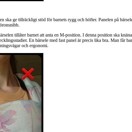
n ska ge tillräckligt stöd för barnets rygg och höfter. Panelen på bärselen 
 öronsnibb.
ärselen tillåter barnet att anta en M-position. I denna position ska knäna
lingsstadier. En bärsele med fast panel är precis lika bra. Man får bara h
andningsvägar och ergonomi.