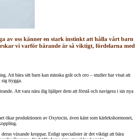
 av oss känner en stark instinkt att hålla vårt barn
rskar vi varför bärande är så viktigt, fördelarna med
ing. Att bära sitt barn kan minska gråt och oro – studier har visat att
 sig trygga.
nde. Att vara nära dig hjälper dem att förstå och navigera i sin nya
närhet ökar produktionen av Oxytocin, även känt som kärlekshormonet,
 koppling.
 deras växande kroppar. Enligt specialister är det viktigt att bära