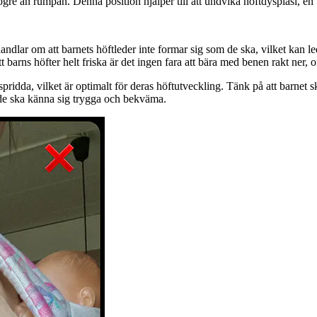
ögre än rumpan. Denna position hjälper till att undvika höftdysplasi, e
ar om att barnets höftleder inte formar sig som de ska, vilket kan leda t
 ditt barns höfter helt friska är det ingen fara att bära med benen rakt ner,
pridda, vilket är optimalt för deras höftutveckling. Tänk på att barnet
t de ska känna sig trygga och bekväma.