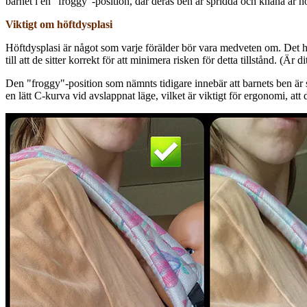
barnet i en "froggy"-position, där deras ben är spridda och knäna är h
Viktigt om höftdysplasi
Höftdysplasi är något som varje förälder bör vara medveten om. Det handl
till att de sitter korrekt för att minimera risken för detta tillstånd. (Är
Den "froggy"-position som nämnts tidigare innebär att barnets ben är s
en lätt C-kurva vid avslappnat läge, vilket är viktigt för ergonomi, at