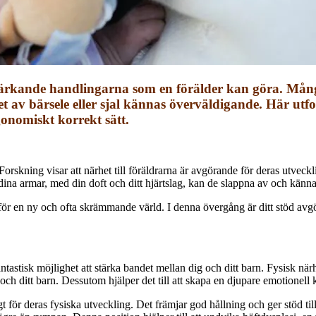
stärkande handlingarna som en förälder kan göra. Många
 av bärsele eller sjal kännas överväldigande. Här utfo
rgonomiskt korrekt sätt.
 Forskning visar att närhet till föräldrarna är avgörande för deras utveckl
dina armar, med din doft och ditt hjärtslag, kan de slappna av och känna
 en ny och ofta skrämmande värld. I denna övergång är ditt stöd avgöra
antastisk möjlighet att stärka bandet mellan dig och ditt barn. Fysisk 
 och ditt barn. Dessutom hjälper det till att skapa en djupare emotionell
gt för deras fysiska utveckling. Det främjar god hållning och ger stöd till