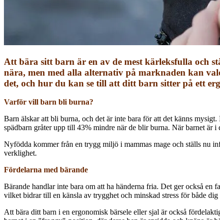
Att bära sitt barn är en av de mest kärleksfulla och 
nära, men med alla alternativ på marknaden kan valet
det, och hur du kan se till att ditt barn sitter på ett e
Varför vill barn bli burna?
Barn älskar att bli burna, och det är inte bara för att det känns mysigt.
spädbarn gråter upp till 43% mindre när de blir burna. När barnet är i 
Nyfödda kommer från en trygg miljö i mammas mage och ställs nu inför
verklighet.
Fördelarna med bärande
Bärande handlar inte bara om att ha händerna fria. Det ger också en f
vilket bidrar till en känsla av trygghet och minskad stress för både dig
Att bära ditt barn i en ergonomisk bärsele eller sjal är också fördelakti