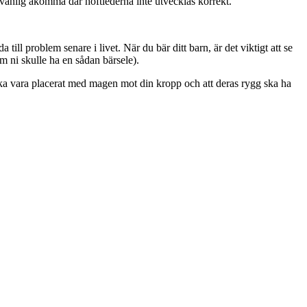
n vanlig åkomma där höftlederna inte utvecklas korrekt.
ill problem senare i livet. När du bär ditt barn, är det viktigt att se
 om ni skulle ha en sådan bärsele).
 ska vara placerat med magen mot din kropp och att deras rygg ska ha