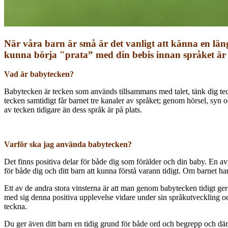
När våra barn är små är det vanligt att känna en län
kunna börja "prata” med din bebis innan språket är p
Vad är babytecken?
Babytecken är tecken som används tillsammans med talet, tänk dig te
tecken samtidigt får barnet tre kanaler av språket; genom hörsel, syn o
av tecken tidigare än dess språk är på plats.
Varför ska jag använda babytecken?
Det finns positiva delar för både dig som förälder och din baby. En av d
för både dig och ditt barn att kunna förstå varann tidigt. Om barnet har
Ett av de andra stora vinsterna är att man genom babytecken tidigt ge
med sig denna positiva upplevelse vidare under sin språkutveckling 
teckna.
Du ger även ditt barn en tidig grund för både ord och begrepp och därme