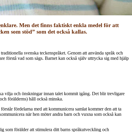
klare. Men det finns faktiskt enkla medel för att
ken som stöd” som det också kallas.
traditionella svenska teckenspråket. Genom att använda språk och
lare förstå vad som sägs. Barnet kan också själv uttrycka sig med hjälp
cka vilja och önskningar innan talet kommit igång. Det blir trevligare
s(och förälderns) håll också minska.
gt förstår fördelarna med att kommunicera samlat kommer den att ta
en kommunicera när hen möter andra barn och vuxna som också kan
ig som förälder att stimulera ditt barns språkutveckling och