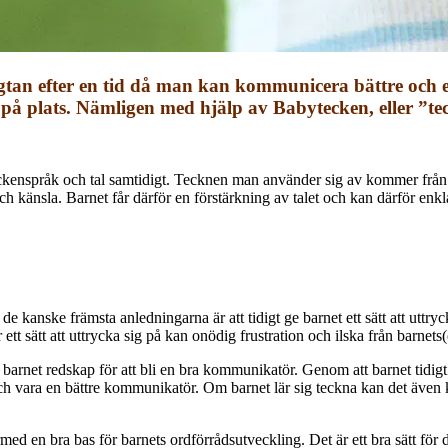
gtan efter en tid då man kan kommunicera bättre och en
å plats. Nämligen med hjälp av Babytecken, eller ”tec
ckenspråk och tal samtidigt. Tecknen man använder sig av kommer från 
ch känsla. Barnet får därför en förstärkning av talet och kan därför enk
e kanske främsta anledningarna är att tidigt ge barnet ett sätt att uttry
 ett sätt att uttrycka sig på kan onödig frustration och ilska från barnet
r barnet redskap för att bli en bra kommunikatör. Genom att barnet tidi
och vara en bättre kommunikatör. Om barnet lär sig teckna kan det äv
d en bra bas för barnets ordförrådsutveckling. Det är ett bra sätt för d