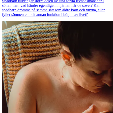
Spädbarn tillbringar större delen av sina första levnadsmånader i
sömn, men vad händer egentligen i hjärnan när de sover? Kan
spädbarn drömma på samma sätt som äldre barn och vuxna, eller
fyller sömnen en helt annan funktion i början av livet?