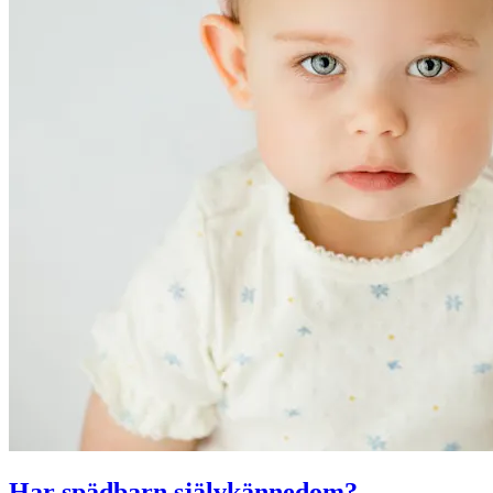
Har spädbarn självkännedom?