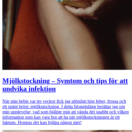
Mjölkstockning – Symtom och tips för att
undvika infektion
När min bebis var tre veckor fick jag plötsligt hög feber, frossa och
ett spänt bröst: mjölkstockning. I detta blogginlägg berättar jag om
min upplevelse, vad som hjälpte mig att vända det snabbt och vilken
information som kan vara bra att ha när mjölkstockningen är ett
faktum. Hoppas det kan hjälpa någon mer!