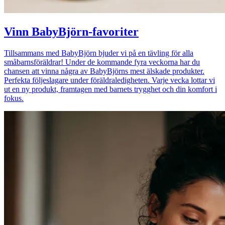
Vinn BabyBjörn-favoriter
Tillsammans med BabyBjörn bjuder vi på en tävling för alla
småbarnsföräldrar! Under de kommande fyra veckorna har du
chansen att vinna några av BabyBjörns mest älskade produkter.
Perfekta följeslagare under föräldraledigheten. Varje vecka lottar vi
ut en ny produkt, framtagen med barnets trygghet och din komfort i
fokus.