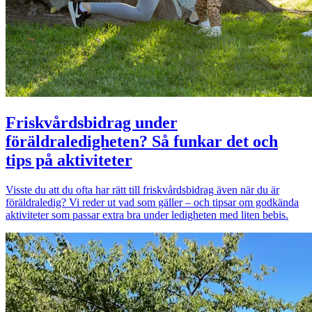
Friskvårdsbidrag under
föräldraledigheten? Så funkar det och
tips på aktiviteter
Visste du att du ofta har rätt till friskvårdsbidrag även när du är
föräldraledig? Vi reder ut vad som gäller – och tipsar om godkända
aktiviteter som passar extra bra under ledigheten med liten bebis.