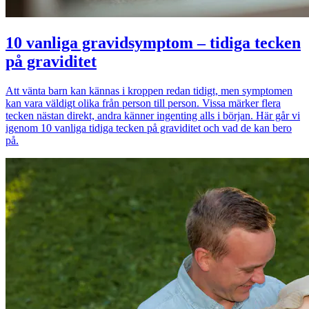
10 vanliga gravidsymptom – tidiga tecken
på graviditet
Att vänta barn kan kännas i kroppen redan tidigt, men symptomen
kan vara väldigt olika från person till person. Vissa märker flera
tecken nästan direkt, andra känner ingenting alls i början. Här går vi
igenom 10 vanliga tidiga tecken på graviditet och vad de kan bero
på.