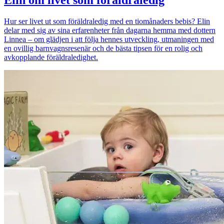
Elin om livet som föräldraledig
Hur ser livet ut som föräldraledig med en tiomånaders bebis? Elin
delar med sig av sina erfarenheter från dagarna hemma med dottern
Linnea – om glädjen i att följa hennes utveckling, utmaningen med
en ovillig barnvagnsresenär och de bästa tipsen för en rolig och
avkopplande föräldraledighet.