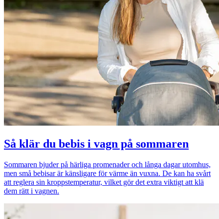
Så klär du bebis i vagn på sommaren
Sommaren bjuder på härliga promenader och långa dagar utomhus,
men små bebisar är känsligare för värme än vuxna. De kan ha svårt
att reglera sin kroppstemperatur, vilket gör det extra viktigt att klä
dem rätt i vagnen.