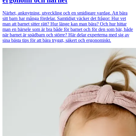
Närhet, anknytning, utveckling och en smidigare vardag. Att bära
sitt barn har många fördelar. Samtidigt väcker det frågor: Hur vet
man att barnet sitter rätt? Hur länge kan man bära? Och hur hittar
man en bärsele som är bra både för barnet och för den som bär, både
när barnet är spädbarn och större? Här delar experterna med sig av
sina bästa tips för att bära tryggt, säkert och ergonomiskt.