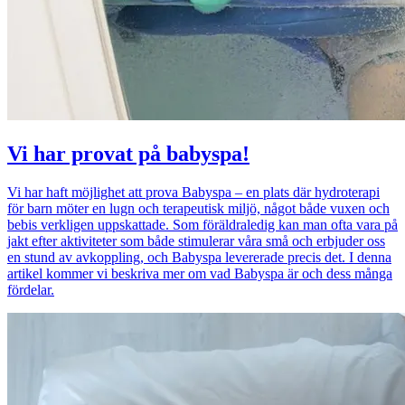
Vi har provat på babyspa!
Vi har haft möjlighet att prova Babyspa – en plats där hydroterapi
för barn möter en lugn och terapeutisk miljö, något både vuxen och
bebis verkligen uppskattade. Som föräldraledig kan man ofta vara på
jakt efter aktiviteter som både stimulerar våra små och erbjuder oss
en stund av avkoppling, och Babyspa levererade precis det. I denna
artikel kommer vi beskriva mer om vad Babyspa är och dess många
fördelar.