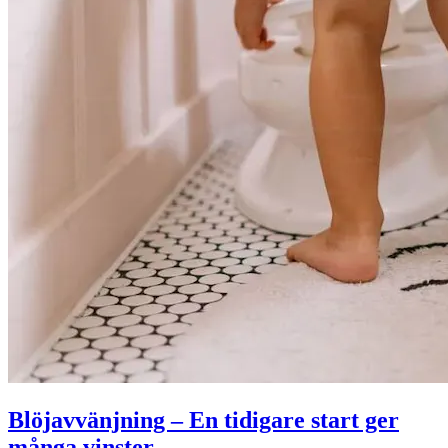
Blöjavvänjning – En tidigare start ger
många vinster