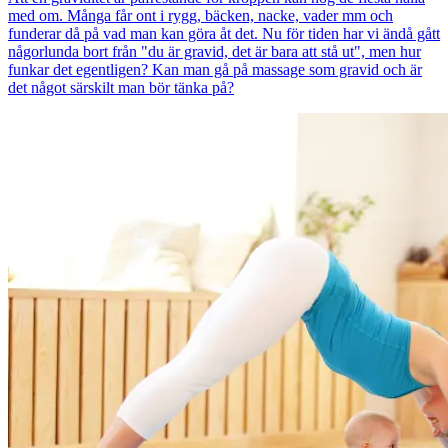
med om. Många får ont i rygg, bäcken, nacke, vader mm och
funderar då på vad man kan göra åt det. Nu för tiden har vi ändå gått
någorlunda bort från "du är gravid, det är bara att stå ut", men hur
funkar det egentligen? Kan man gå på massage som gravid och är
det något särskilt man bör tänka på?