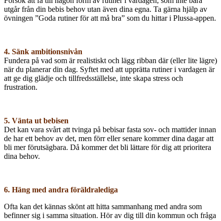
Försök att få till någon form av rutiner i vardagen, som inte bara
utgår från din bebis behov utan även dina egna. Ta gärna hjälp av
övningen ”Goda rutiner för att må bra” som du hittar i Plussa-appen.
4. Sänk ambitionsnivån
Fundera på vad som är realistiskt och lägg ribban där (eller lite lägre)
när du planerar din dag. Syftet med att upprätta rutiner i vardagen är
att ge dig glädje och tillfredsställelse, inte skapa stress och
frustration.
5. Vänta ut bebisen
Det kan vara svårt att tvinga på bebisar fasta sov- och mattider innan
de har ett behov av det, men förr eller senare kommer dina dagar att
bli mer förutsägbara. Då kommer det bli lättare för dig att prioritera
dina behov.
6. Häng med andra föräldralediga
Ofta kan det kännas skönt att hitta sammanhang med andra som
befinner sig i samma situation. Hör av dig till din kommun och fråga