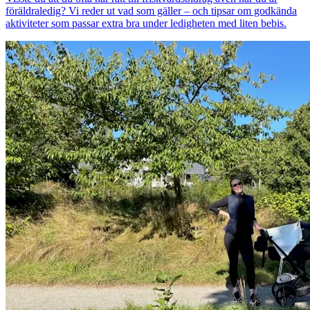
föräldraledig? Vi reder ut vad som gäller – och tipsar om godkända
aktiviteter som passar extra bra under ledigheten med liten bebis.