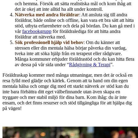
och hemma. Försök att sätta realistiska mål och kom ihåg att
det är okej att inte alltid ha allt under kontroll.
Nätverka med andra föräldrar
: Att ansluta sig till andra
föräldrar, både online och offline, kan vara ett bra sätt att hitta
stöd, utbyta erfarenheter och dela på bördan. Du kan gå med i
vår
facebookgrupp
för föräldralediga för att hitta andra
föräldrar att nätverka med.
Sök professionell hjälp vid behov
: Om du känner att
stressen eller din mentala hälsa börjar påverka din vardag,
tveka inte att söka hjälp från en terapeut eller rådgivare.
Många kommuner erbjuder föräldrastöd och du kan hitta flera
av dessa på vår sida under “
Rådgivning & Terapi
”.
Föräldraskap kommer med många utmaningar, men det är också en
resa fylld med glädje och kärlek. Genom att ta hand om din egen
mentala hälsa och omge dig med ett starkt nätverk av stöd kan du
inte bara förbättra ditt eget välbefinnande utan även skapa en
tryggare och mer stabil miljö för dina barn. Kom ihåg: du är inte
ensam, och det finns resurser och stöd tillgängliga för att hjälpa dig
på vägen!