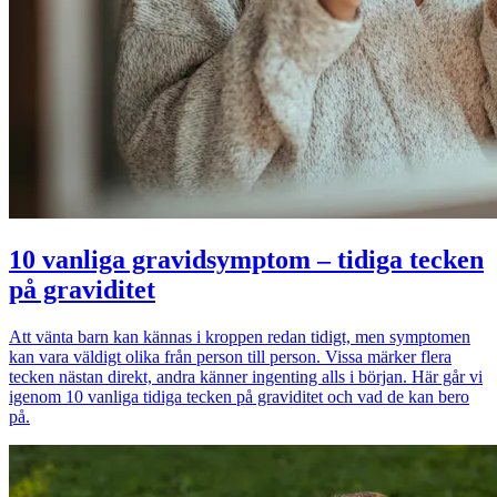
10 vanliga gravidsymptom – tidiga tecken
på graviditet
Att vänta barn kan kännas i kroppen redan tidigt, men symptomen
kan vara väldigt olika från person till person. Vissa märker flera
tecken nästan direkt, andra känner ingenting alls i början. Här går vi
igenom 10 vanliga tidiga tecken på graviditet och vad de kan bero
på.