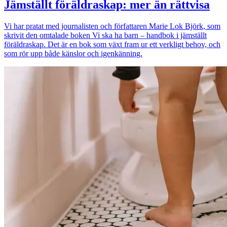
Jämställt föräldraskap: mer än rättvisa
Vi har pratat med journalisten och författaren Marie Lok Björk, som
skrivit den omtalade boken Vi ska ha barn – handbok i jämställt
föräldraskap. Det är en bok som växt fram ur ett verkligt behov, och
som rör upp både känslor och igenkänning.