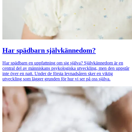
Har spädbarn självkännedom?
Har spädbarn en uppfattning om sig själva? Självkännedom är en
central del av människans psykologiska utveckling, men den uppstår
inte över en natt. Under de första levnadsåren sker en viktig
utveckling som lägger grunden för hur vi ser på oss själva.