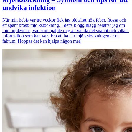
undvika infektion
När min bebis var tre veckor fick jag plötsligt hög feber, frossa och
ett spänt bröst: mjölkstockning. I detta blogginlägg berättar jag om
min upplevelse, vad som hjälpte mig att vända det snabbt och vilken
information som kan vara bra att ha när mjölkstockningen är ett
faktum. Hoppas det kan hjälpa någon mer!