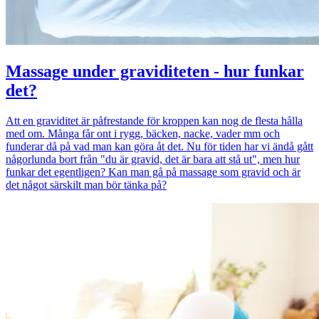
Massage under graviditeten - hur funkar
det?
Att en graviditet är påfrestande för kroppen kan nog de flesta hålla
med om. Många får ont i rygg, bäcken, nacke, vader mm och
funderar då på vad man kan göra åt det. Nu för tiden har vi ändå gått
någorlunda bort från "du är gravid, det är bara att stå ut", men hur
funkar det egentligen? Kan man gå på massage som gravid och är
det något särskilt man bör tänka på?