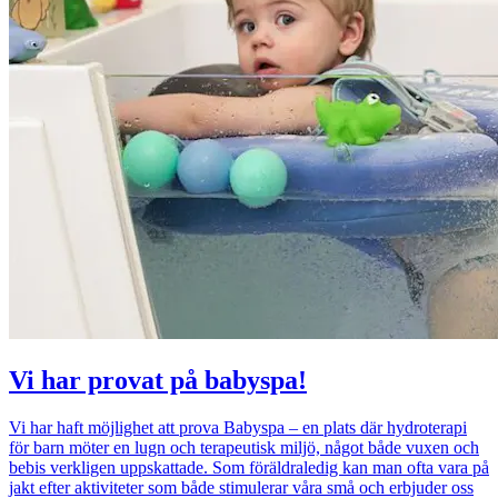
Vi har provat på babyspa!
Vi har haft möjlighet att prova Babyspa – en plats där hydroterapi
för barn möter en lugn och terapeutisk miljö, något både vuxen och
bebis verkligen uppskattade. Som föräldraledig kan man ofta vara på
jakt efter aktiviteter som både stimulerar våra små och erbjuder oss