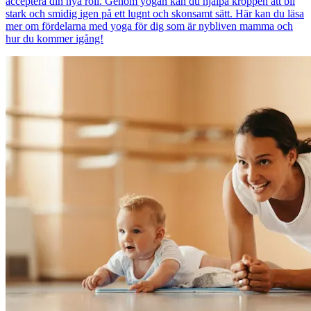
acceptera din nya roll. Genom yogan kan du hjälpa kroppen att bli
stark och smidig igen på ett lugnt och skonsamt sätt. Här kan du läsa
mer om fördelarna med yoga för dig som är nybliven mamma och
hur du kommer igång!