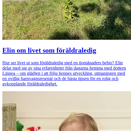
Elin om livet som föräldraledig
Hur ser livet ut som föräldraledig med en tiomånaders bebis? Elin
delar med sig av sina erfarenheter från dagarna hemma med dottern
Linnea – om glädjen i att följa hennes utveckling, utmaningen med
en ovillig barnvagnsresenär och de bästa tipsen för en rolig och
avkopplande föräldraledighet.