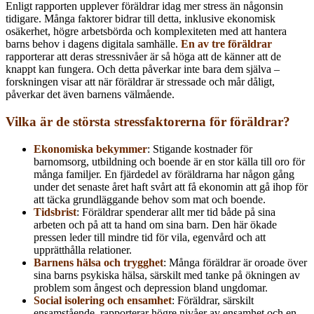
Enligt rapporten upplever föräldrar idag mer stress än någonsin
tidigare. Många faktorer bidrar till detta, inklusive ekonomisk
osäkerhet, högre arbetsbörda och komplexiteten med att hantera
barns behov i dagens digitala samhälle.
En av tre föräldrar
rapporterar att deras stressnivåer är så höga att de känner att de
knappt kan fungera. Och detta påverkar inte bara dem själva –
forskningen visar att när föräldrar är stressade och mår dåligt,
påverkar det även barnens välmående.
Vilka är de största stressfaktorerna för föräldrar?
Ekonomiska bekymmer
: Stigande kostnader för
barnomsorg, utbildning och boende är en stor källa till oro för
många familjer. En fjärdedel av föräldrarna har någon gång
under det senaste året haft svårt att få ekonomin att gå ihop för
att täcka grundläggande behov som mat och boende.
Tidsbrist
: Föräldrar spenderar allt mer tid både på sina
arbeten och på att ta hand om sina barn. Den här ökade
pressen leder till mindre tid för vila, egenvård och att
upprätthålla relationer.
Barnens hälsa och trygghet
: Många föräldrar är oroade över
sina barns psykiska hälsa, särskilt med tanke på ökningen av
problem som ångest och depression bland ungdomar.
Social isolering och ensamhet
: Föräldrar, särskilt
ensamstående, rapporterar högre nivåer av ensamhet och en