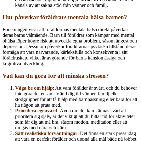
känsla av att sakna stöd från vänner och familj.
Hur påverkar föräldrars mentala hälsa barnen?
Forskningen visar att föräldrarnas mentala hälsa direkt påverkar
deras barns välmående. Barn till föräldrar som kämpar med mental
ohälsa löper högre risk att utveckla egna problem, såsom ångest och
depression. Dessutom påverkar föräldrarnas psykiska tillstånd deras
förmåga att vara närvarande, kärleksfulla och konsekventa i sitt
föräldraskap, vilket är avgörande för barns känslomässiga och
kognitiva utveckling.
Vad kan du göra för att minska stressen?
Våga be om hjälp
: Att vara förälder är svårt, och du behöver
inte göra det ensam. Vänd dig till vänner, familj eller
stödgrupper för att få hjälp med barnpassning eller bara för att
ha någon att prata med.
Prioritera egenvård
: Även om det kan kännas svårt att
prioritera sig själv, är det viktigt att du hittar tid för aktiviteter
som får dig att må bra, såsom motion, meditation eller att
umgås med nära och kära.
Sätt realistiska förväntningar
: Det finns en stark press idag
att vara en perfekt förälder och uppnå alla mål både på jobbet