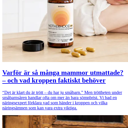
Varför är så många mammor utmattade?
– och vad kroppen faktiskt behöver
“Det är klart du är trött – du har ju småbarn.” Men tröttheten under
småbarnsåren handlar ofta om mer än bara sömnbrist. Vi bad en
näringsexpert förklara vad som händer i kroppen och vilka
näringsämnen som kan vara extra viktiga.