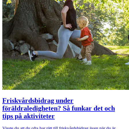
Friskvårdsbidrag under
föräldraledigheten? Så funkar det och
tips på aktiviteter
Visste du att du ofta har rätt till friskvårdsbidrag även när du är