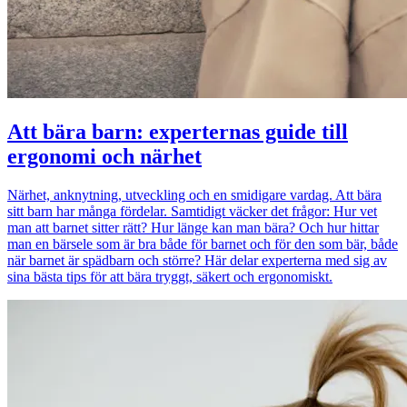
Att bära barn: experternas guide till
ergonomi och närhet
Närhet, anknytning, utveckling och en smidigare vardag. Att bära
sitt barn har många fördelar. Samtidigt väcker det frågor: Hur vet
man att barnet sitter rätt? Hur länge kan man bära? Och hur hittar
man en bärsele som är bra både för barnet och för den som bär, både
när barnet är spädbarn och större? Här delar experterna med sig av
sina bästa tips för att bära tryggt, säkert och ergonomiskt.