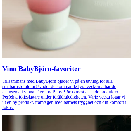
Vinn BabyBjörn-favoriter
Tillsammans med BabyBjörn bjuder vi på en tävling för alla
småbarnsföräldrar! Under de kommande fyra veckorna har du
chansen att vinna några av BabyBjörns mest älskade produkter.
Perfekta följeslagare under föräldraledigheten. Varje vecka lottar vi
ut en ny produkt, framtagen med barnets trygghet och din komfort i
fokus.