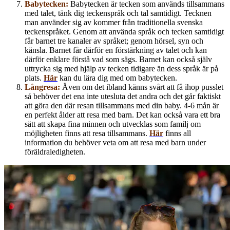
Babytecken:
Babytecken är tecken som används tillsammans
med talet, tänk dig teckenspråk och tal samtidigt. Tecknen
man använder sig av kommer från traditionella svenska
teckenspråket. Genom att använda språk och tecken samtidigt
får barnet tre kanaler av språket; genom hörsel, syn och
känsla. Barnet får därför en förstärkning av talet och kan
därför enklare förstå vad som sägs. Barnet kan också själv
uttrycka sig med hjälp av tecken tidigare än dess språk är på
plats.
Här
kan du lära dig med om babytecken.
Långresa:
Även om det ibland känns svårt att få ihop pusslet
så behöver det ena inte utesluta det andra och det går faktiskt
att göra den där resan tillsammans med din baby. 4-6 mån är
en perfekt ålder att resa med barn. Det kan också vara ett bra
sätt att skapa fina minnen och utvecklas som familj om
möjligheten finns att resa tillsammans.
Här
finns all
information du behöver veta om att resa med barn under
föräldraledigheten.