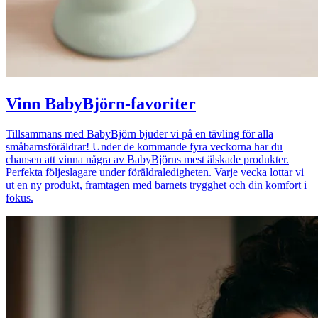
Vinn BabyBjörn-favoriter
Tillsammans med BabyBjörn bjuder vi på en tävling för alla
småbarnsföräldrar! Under de kommande fyra veckorna har du
chansen att vinna några av BabyBjörns mest älskade produkter.
Perfekta följeslagare under föräldraledigheten. Varje vecka lottar vi
ut en ny produkt, framtagen med barnets trygghet och din komfort i
fokus.