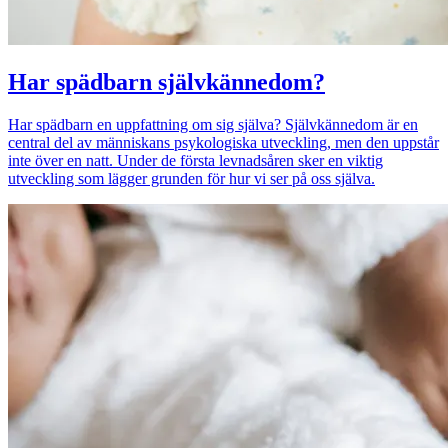
Har spädbarn självkännedom?
Har spädbarn en uppfattning om sig själva? Självkännedom är en
central del av människans psykologiska utveckling, men den uppstår
inte över en natt. Under de första levnadsåren sker en viktig
utveckling som lägger grunden för hur vi ser på oss själva.