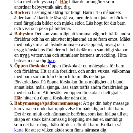
leka med och lyssna på.
Här
hittar du arrangörer som
anordnar babyrytmik nära dig.
Böcker:
Läsning är aldrig för tidigt. Barn i 4-6 månaders
ålder kan såklart inte läsa själva, men de kan njuta av böcker
med färgglada bilder och mjuka sidor. Läs högt för ditt barn
och visa och peka på bilderna.
Babysim:
Det kan vara roligt att komma iväg och träffa andra
föräldrar och ha en aktivitet inplanerad att se fram emot. Målet
med babysim är att åstadkomma en avslappnad, mysig och
trygg känsla hos förälder och bebis där man samtidigt skapar
en trygg vattenvana och stimulerar barnens utveckling. Hitta
babysim nära dig
här
.
Öppen förskola:
Öppen förskola är en mötesplats för barn
och föräldrar. Hit är alla föräldrar, och andra vuxna, välkomna
med barn som är från 0 år och fram tills de börjar
förskoleklass. På öppna förskolan finns möjlighet att bland
annat leka, måla, sjunga, läsa samt träffa andra föräldralediga
med sina barn. Att besöka en öppen förskola är helt gratis.
Här
hittar du öppna förskolor nära dig.
Babymassage/spädbarnsmassage:
Att ge din baby massage
kan vara en underbar upplevelse för både dig och ditt barn.
Det är en mjuk och närmande beröring som kan hjälpa till att
skapa en stark känslomässig koppling mellan er, samtidigt
som det har många hälsofördelar för ditt barn. Kolla in vår
karta
för att se vilken aktör som finns närmast dig.