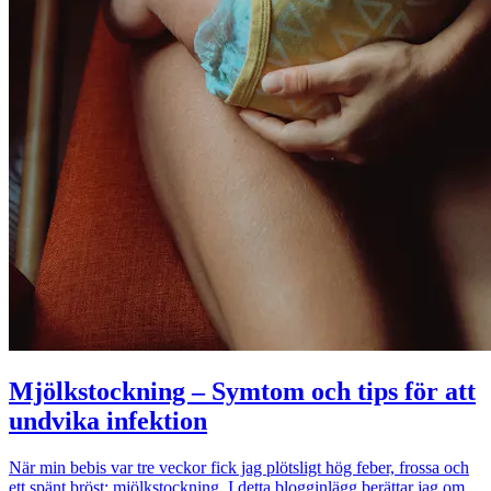
Mjölkstockning – Symtom och tips för att
undvika infektion
När min bebis var tre veckor fick jag plötsligt hög feber, frossa och
ett spänt bröst: mjölkstockning. I detta blogginlägg berättar jag om