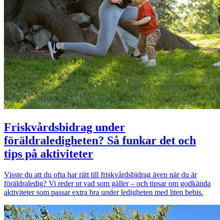
Friskvårdsbidrag under
föräldraledigheten? Så funkar det och
tips på aktiviteter
Visste du att du ofta har rätt till friskvårdsbidrag även när du är
föräldraledig? Vi reder ut vad som gäller – och tipsar om godkända
aktiviteter som passar extra bra under ledigheten med liten bebis.