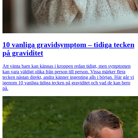
10 vanliga gravidsymptom – tidiga tecken
på graviditet
Att vänta barn kan kännas i kroppen redan tidigt, men symptomen
kan vara väldigt olika från person till person. Vissa märker flera
tecken nästan direkt, andra känner ingenting alls i början. Här går vi
igenom 10 vanliga tidiga tecken på graviditet och vad de kan bero
på.