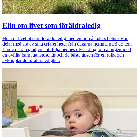
Elin om livet som föräldraledig
Hur ser livet ut som föräldraledig med en tiomånaders bebis? Elin
delar med sig av sina erfarenheter från dagarna hemma med dottern
Linnea – om glädjen i att följa hennes utveckling, utmaningen med
en ovillig barnvagnsresenär och de bästa tipsen för en rolig och
avkopplande föräldraledighet.