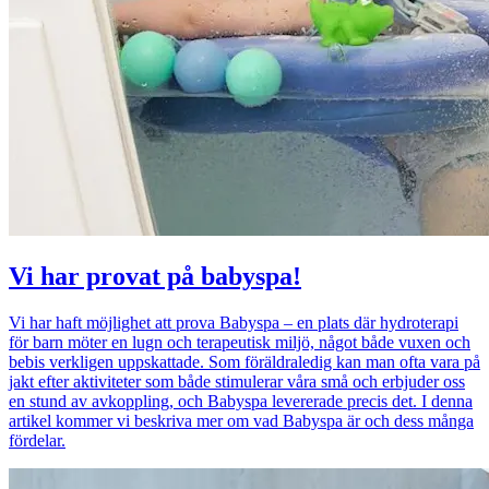
Vi har provat på babyspa!
Vi har haft möjlighet att prova Babyspa – en plats där hydroterapi
för barn möter en lugn och terapeutisk miljö, något både vuxen och
bebis verkligen uppskattade. Som föräldraledig kan man ofta vara på
jakt efter aktiviteter som både stimulerar våra små och erbjuder oss
en stund av avkoppling, och Babyspa levererade precis det. I denna
artikel kommer vi beskriva mer om vad Babyspa är och dess många
fördelar.