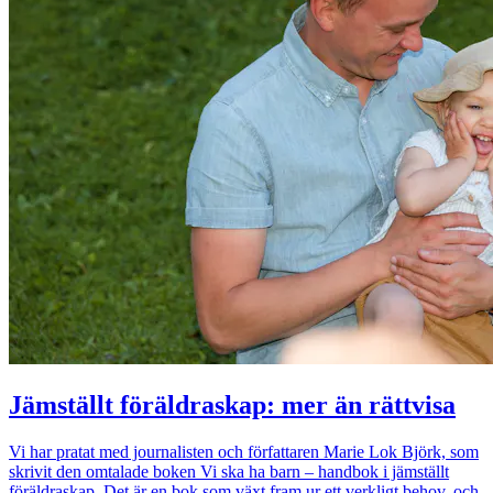
Jämställt föräldraskap: mer än rättvisa
Vi har pratat med journalisten och författaren Marie Lok Björk, som
skrivit den omtalade boken Vi ska ha barn – handbok i jämställt
föräldraskap. Det är en bok som växt fram ur ett verkligt behov, och