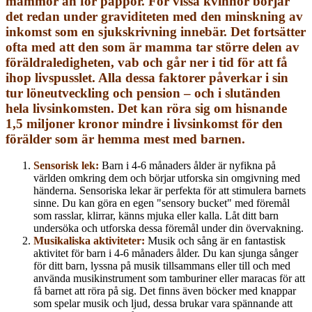
mammor än för pappor. För vissa kvinnor börjar
det redan under graviditeten med den minskning av
inkomst som en sjukskrivning innebär. Det fortsätter
ofta med att den som är mamma tar större delen av
föräldraledigheten, vab och går ner i tid för att få
ihop livspusslet. Alla dessa faktorer påverkar i sin
tur löneutveckling och pension – och i slutänden
hela livsinkomsten. Det kan röra sig om hisnande
1,5 miljoner kronor mindre i livsinkomst för den
förälder som är hemma mest med barnen.
Sensorisk lek:
Barn i 4-6 månaders ålder är nyfikna på
världen omkring dem och börjar utforska sin omgivning med
händerna. Sensoriska lekar är perfekta för att stimulera barnets
sinne. Du kan göra en egen "sensory bucket" med föremål
som rasslar, klirrar, känns mjuka eller kalla. Låt ditt barn
undersöka och utforska dessa föremål under din övervakning.
Musikaliska aktiviteter:
Musik och sång är en fantastisk
aktivitet för barn i 4-6 månaders ålder. Du kan sjunga sånger
för ditt barn, lyssna på musik tillsammans eller till och med
använda musikinstrument som tamburiner eller maracas för att
få barnet att röra på sig. Det finns även böcker med knappar
som spelar musik och ljud, dessa brukar vara spännande att