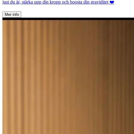
just du är, stärka upp din kropp och boosta din graviditet ❤️
Mer info