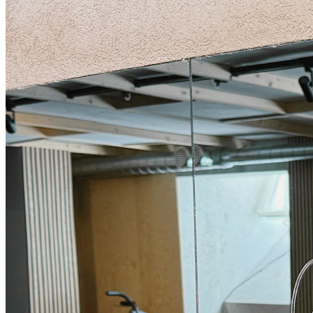
Skriv recensioner
Dela dina erfarenheter
Kontakta föräldrar
Bygg ditt nätverk
Få rekommendationer
Upptäck nya aktiviteter
Gå med i Föräldraledig.se
Logga in
Är du ett företag som erbjuder aktiviteter?
Skapa företagskonto
Det är gratis och tar mindre än 2 minuter!
Fler aktiviteter som kan intressera dig