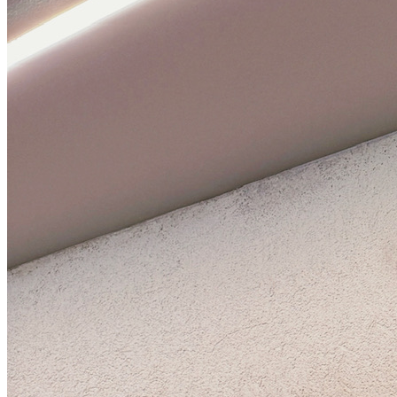
Erik Dahlbergsallén 11, Stockholm
Kurs Postpartum- Start 17 augusti
Öppna i Google Maps
Erik Dahlbergsallén 11
Omdömen
Inga omdömen ännu.
Gå med i Föräldraledig.se!
Dela med dig av dina erfarenheter och hjälp andra föräldrar att
upptäcka aktiviteter.