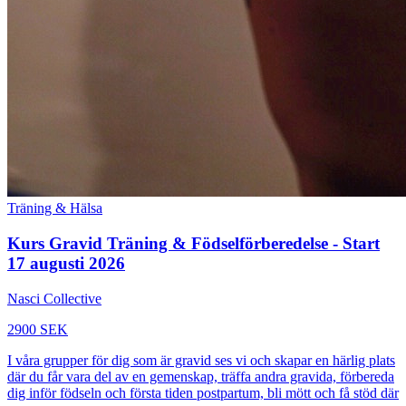
Träning & Hälsa
Kurs Gravid Träning & Födselförberedelse - Start
17 augusti 2026
Nasci Collective
2900 SEK
I våra grupper för dig som är gravid ses vi och skapar en härlig plats
där du får vara del av en gemenskap, träffa andra gravida, förbereda
dig inför födseln och första tiden postpartum, bli mött och få stöd där