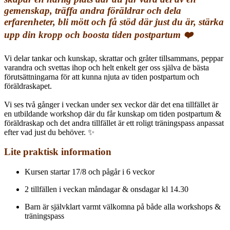
gemenskap, träffa andra föräldrar och dela
erfarenheter, bli mött och få stöd där just du är, stärka
upp din kropp och boosta tiden postpartum ❤️
Vi delar tankar och kunskap, skrattar och gråter tillsammans, peppar
varandra och svettas ihop och helt enkelt ger oss själva de bästa
förutsättningarna för att kunna njuta av tiden postpartum och
föräldraskapet.
Vi ses två gånger i veckan under sex veckor där det ena tillfället är
en utbildande workshop där du får kunskap om tiden postpartum &
föräldraskap och det andra tillfället är ett roligt träningspass anpassat
efter vad just du behöver. ✨
Lite praktisk information
Kursen startar 17/8 och pågår i 6 veckor
2 tillfällen i veckan måndagar & onsdagar kl 14.30
Barn är självklart varmt välkomna på både alla workshops &
träningspass