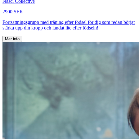
Nasci Collective
2900 SEK
Fortsättningsgrupp med träning efter födsel för dig som redan börjat
stärka upp din kropp och landat lite efter födseln!
Mer info