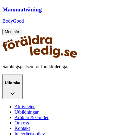
Mammaträning
BodyGood
Mer info
Samlingsplatsen för föräldralediga.
Utforska
Aktiviteter
Utbildningar
Artiklar & Guider
Om oss
Kontakt
Integritetspolicy