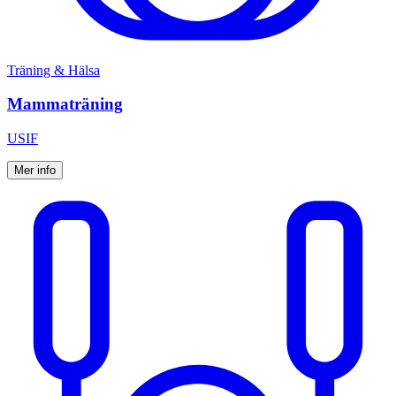
Träning & Hälsa
Mammaträning
USIF
Mer info