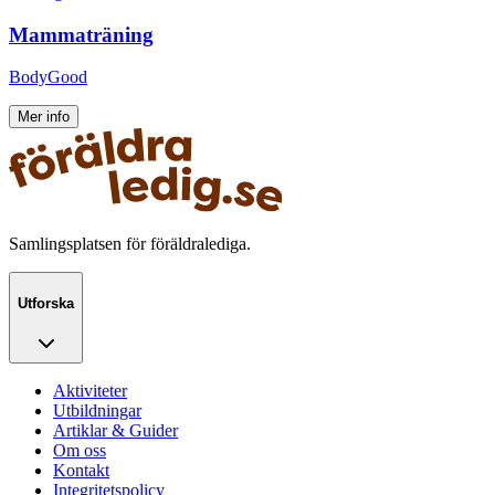
Mammaträning
BodyGood
Mer info
Samlingsplatsen för föräldralediga.
Utforska
Aktiviteter
Utbildningar
Artiklar & Guider
Om oss
Kontakt
Integritetspolicy