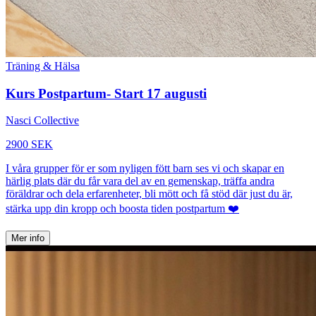
Träning & Hälsa
Kurs Postpartum- Start 17 augusti
Nasci Collective
2900 SEK
I våra grupper för er som nyligen fött barn ses vi och skapar en
härlig plats där du får vara del av en gemenskap, träffa andra
föräldrar och dela erfarenheter, bli mött och få stöd där just du är,
stärka upp din kropp och boosta tiden postpartum ❤️
Mer info