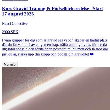
Kurs Gravid Träning & Födselförberedelse - Start
17 augusti 2026
Nasci Collective
2900 SEK
I våra grupper för dig som är gravid ses vi och skapar en härlig plats
där du får vara del av en gemenskap, träffa andra gravida, förbereda
dig inför födseln och första tiden postpartum, bli mött och få stöd där
just du är, stärka upp din kropp och boosta din graviditet ❤️
Mer info