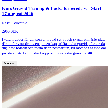
Kurs Gravid Träning & Födselförberedelse - Start
17 augusti 2026
Nasci Collective
2900 SEK
I våra grupper för dig som är gravid ses vi och skapar en härlig plats
där du får vara del av en gemenskap, träffa andra gravida, förbereda
dig inför födseln och första tiden postpartum, bli mött och få stöd där
just du är, stärka upp din kropp och boosta din graviditet ❤️
Mer info