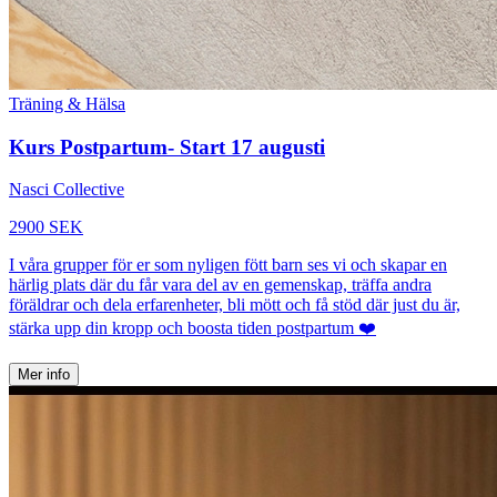
Träning & Hälsa
Kurs Postpartum- Start 17 augusti
Nasci Collective
2900 SEK
I våra grupper för er som nyligen fött barn ses vi och skapar en
härlig plats där du får vara del av en gemenskap, träffa andra
föräldrar och dela erfarenheter, bli mött och få stöd där just du är,
stärka upp din kropp och boosta tiden postpartum ❤️
Mer info