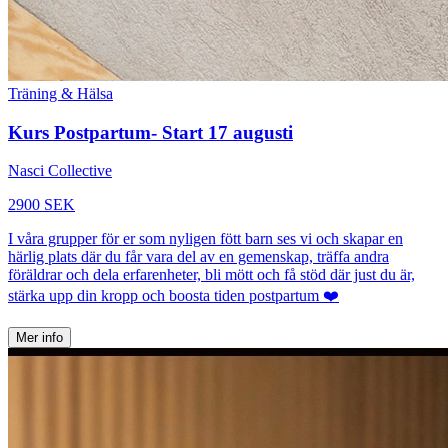
Träning & Hälsa
Kurs Postpartum- Start 17 augusti
Nasci Collective
2900 SEK
I våra grupper för er som nyligen fött barn ses vi och skapar en
härlig plats där du får vara del av en gemenskap, träffa andra
föräldrar och dela erfarenheter, bli mött och få stöd där just du är,
stärka upp din kropp och boosta tiden postpartum ❤️
Mer info