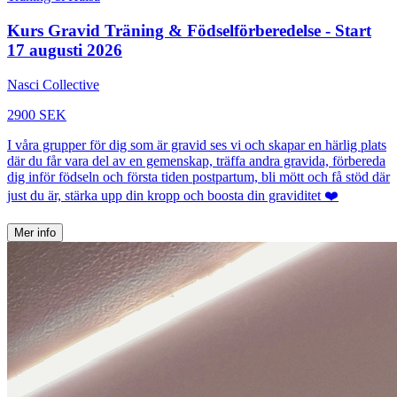
Kurs Gravid Träning & Födselförberedelse - Start
17 augusti 2026
Nasci Collective
2900 SEK
I våra grupper för dig som är gravid ses vi och skapar en härlig plats
där du får vara del av en gemenskap, träffa andra gravida, förbereda
dig inför födseln och första tiden postpartum, bli mött och få stöd där
just du är, stärka upp din kropp och boosta din graviditet ❤️
Mer info