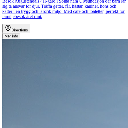
Besök Augustendals 4H-gård i Solna nära Ulvsundasjön där barn lär
sig ta ansvar för djur. Träffa getter, får, hästar, kaniner, höns och
katter i en trygg och lärorik miljö. Med café och toaletter, perfekt för
familjebesök året runt.
Directions
Mer info