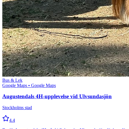
Bus & Lek
Google Maps
• Google Maps
Augustendals 4H-upplevelse vid Ulvsundasjön
Stockholms stad
4.4