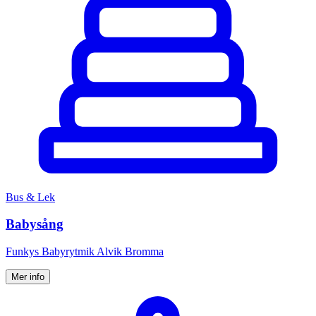
Bus & Lek
Babysång
Funkys Babyrytmik Alvik Bromma
Mer info