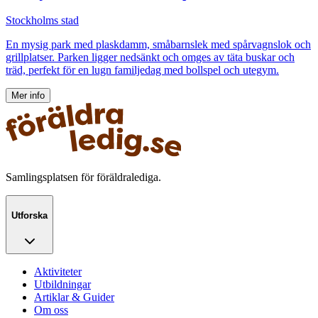
Stockholms stad
En mysig park med plaskdamm, småbarnslek med spårvagnslok och
grillplatser. Parken ligger nedsänkt och omges av täta buskar och
träd, perfekt för en lugn familjedag med bollspel och utegym.
Mer info
Samlingsplatsen för föräldralediga.
Utforska
Aktiviteter
Utbildningar
Artiklar & Guider
Om oss