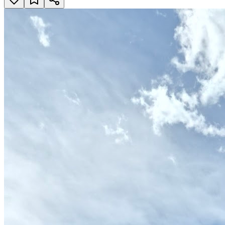
111 47 Stockholm, Stockholm
Berzelii park
Öppna i Google Maps
111 47 Stockholm
Omdömen
Inga omdömen ännu.