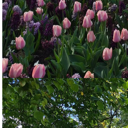
Stockholms stad
Upptäck den charmiga halvmåneformade parken med blommande
buskage och gott om plats för picknick. Parken erbjuder lekplats för
äldre barn med bollplan, klätterställning och gungor, samt anpassade
ytor för mindre barn. Här finns också grusplan för boule och
grillplats för trevliga sammankomster.
Mer info