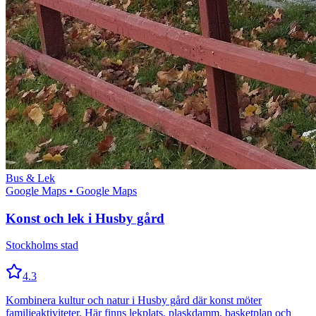
Bus & Lek
Google Maps
• Google Maps
Konst och lek i Husby gård
Stockholms stad
4.3
Kombinera kultur och natur i Husby gård där konst möter
familjeaktiviteter. Här finns lekplats, plaskdamm, basketplan och