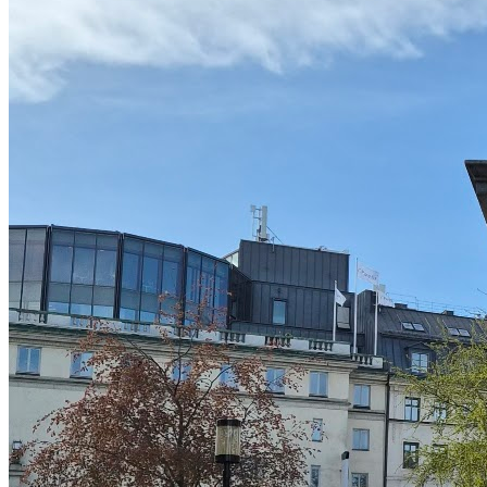
Gå med i Föräldraledig.se!
Dela med dig av dina erfarenheter och hjälp andra föräldrar att
upptäcka aktiviteter.
Skriv recensioner
Dela dina erfarenheter
Kontakta föräldrar
Bygg ditt nätverk
Få rekommendationer
Upptäck nya aktiviteter
Gå med i Föräldraledig.se
Logga in
Är du ett företag som erbjuder aktiviteter?
Skapa företagskonto
Det är gratis och tar mindre än 2 minuter!
Fler aktiviteter som kan intressera dig