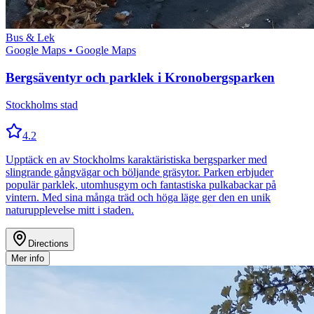
Bus & Lek
Google Maps
• Google Maps
Bergsäventyr och parklek i Kronobergsparken
Stockholms stad
4.2
Upptäck en av Stockholms karaktäristiska bergsparker med
slingrande gångvägar och böljande gräsytor. Parken erbjuder
populär parklek, utomhusgym och fantastiska pulkabackar på
vintern. Med sina många träd och höga läge ger den en unik
naturupplevelse mitt i staden.
Directions
Mer info