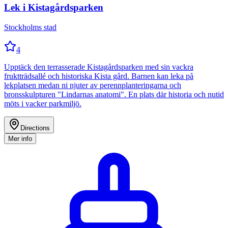
Lek i Kistagårdsparken
Stockholms stad
4
Upptäck den terrasserade Kistagårdsparken med sin vackra
fruktträdsallé och historiska Kista gård. Barnen kan leka på
lekplatsen medan ni njuter av perennplanteringarna och
bronsskulpturen "Lindarnas anatomi". En plats där historia och nutid
möts i vacker parkmiljö.
Directions
Mer info