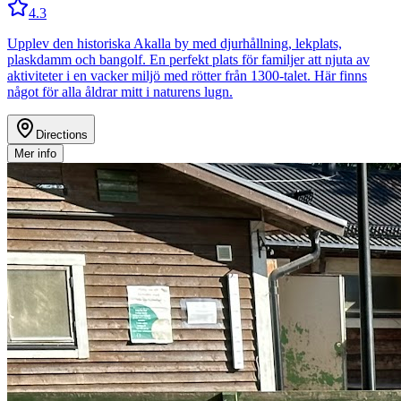
4.3
Upplev den historiska Akalla by med djurhållning, lekplats,
plaskdamm och bangolf. En perfekt plats för familjer att njuta av
aktiviteter i en vacker miljö med rötter från 1300-talet. Här finns
något för alla åldrar mitt i naturens lugn.
Directions
Mer info