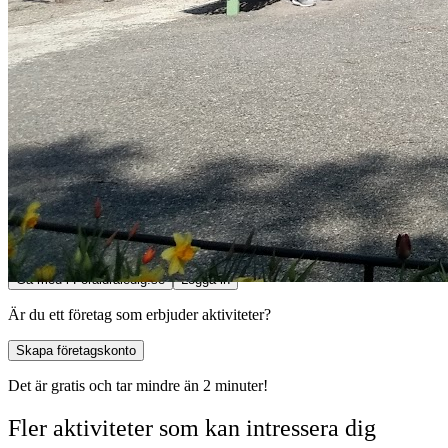
Omdömen
Inga omdömen ännu.
Gå med i Föräldraledig.se!
Dela med dig av dina erfarenheter och hjälp andra föräldrar att upptäck
Skriv recensioner
Dela dina erfarenheter
Kontakta föräldrar
Bygg ditt nätverk
Få rekommendationer
Upptäck nya aktiviteter
Gå med i Föräldraledig.se
Logga in
Är du ett företag som erbjuder aktiviteter?
Skapa företagskonto
Det är gratis och tar mindre än 2 minuter!
Fler aktiviteter som kan intressera dig