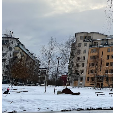
Gå med i Föräldraledig.se!
Dela med dig av dina erfarenheter och hjälp andra föräldrar att
upptäcka aktiviteter.
Skriv recensioner
Dela dina erfarenheter
Kontakta föräldrar
Bygg ditt nätverk
Få rekommendationer
Upptäck nya aktiviteter
Gå med i Föräldraledig.se
Logga in
Är du ett företag som erbjuder aktiviteter?
Skapa företagskonto
Det är gratis och tar mindre än 2 minuter!
Fler aktiviteter som kan intressera dig