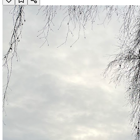
Husarviksgatan, 115 45 Stockholm, Stockholm
Vattenupplevelse i Husarviksparken
Öppna i Google Maps
Husarviksgatan, 115 45 Stockholm
Omdömen
Inga omdömen ännu.