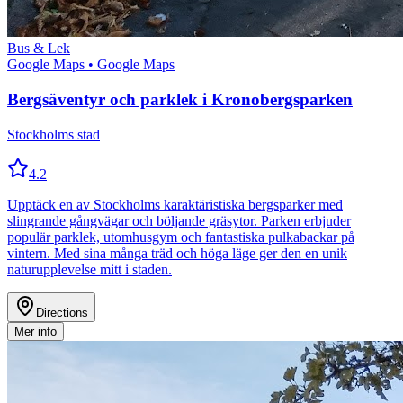
Bus & Lek
Google Maps
• Google Maps
Bergsäventyr och parklek i Kronobergsparken
Stockholms stad
4.2
Upptäck en av Stockholms karaktäristiska bergsparker med
slingrande gångvägar och böljande gräsytor. Parken erbjuder
populär parklek, utomhusgym och fantastiska pulkabackar på
vintern. Med sina många träd och höga läge ger den en unik
naturupplevelse mitt i staden.
Directions
Mer info