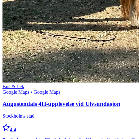
Bus & Lek
Google Maps
• Google Maps
Augustendals 4H-upplevelse vid Ulvsundasjön
Stockholms stad
4.4