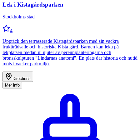
Lek i Kistagårdsparken
Stockholms stad
4
Upptäck den terrasserade Kistagårdsparken med sin vackra
fruktträdsallé och historiska Kista gård. Barnen kan leka på
lekplatsen medan ni njuter av perennplanteringarna och
bronsskulpturen "Lindarnas anatomi". En plats där historia och nutid
möts i vacker parkmiljö.
Directions
Mer info