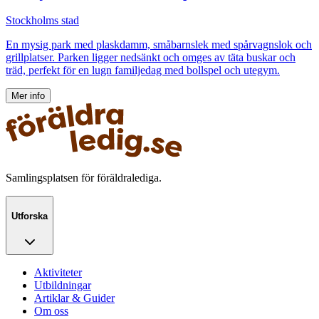
Stockholms stad
En mysig park med plaskdamm, småbarnslek med spårvagnslok och
grillplatser. Parken ligger nedsänkt och omges av täta buskar och
träd, perfekt för en lugn familjedag med bollspel och utegym.
Mer info
Samlingsplatsen för föräldralediga.
Utforska
Aktiviteter
Utbildningar
Artiklar & Guider
Om oss