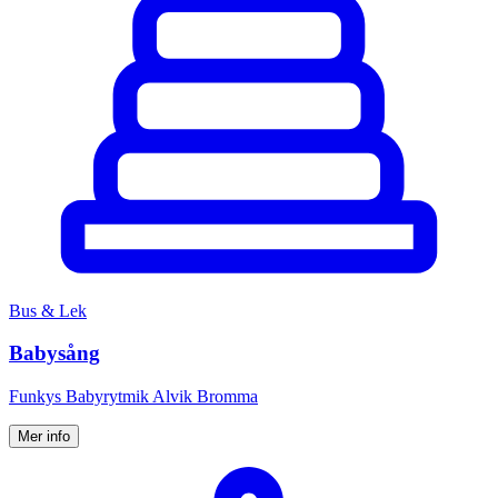
Bus & Lek
Babysång
Funkys Babyrytmik Alvik Bromma
Mer info