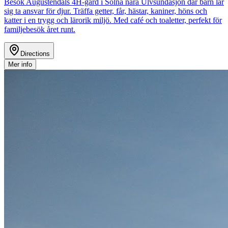
Besök Augustendals 4H-gård i Solna nära Ulvsundasjön där barn lär
sig ta ansvar för djur. Träffa getter, får, hästar, kaniner, höns och
katter i en trygg och lärorik miljö. Med café och toaletter, perfekt för
familjebesök året runt.
Directions
Mer info