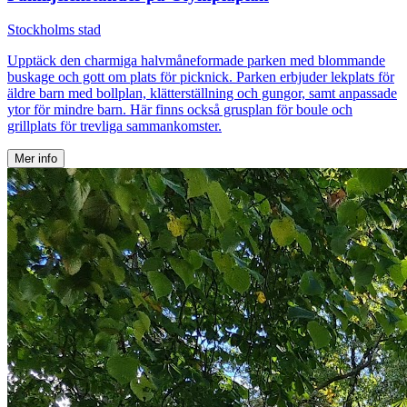
Stockholms stad
Upptäck den charmiga halvmåneformade parken med blommande
buskage och gott om plats för picknick. Parken erbjuder lekplats för
äldre barn med bollplan, klätterställning och gungor, samt anpassade
ytor för mindre barn. Här finns också grusplan för boule och
grillplats för trevliga sammankomster.
Mer info