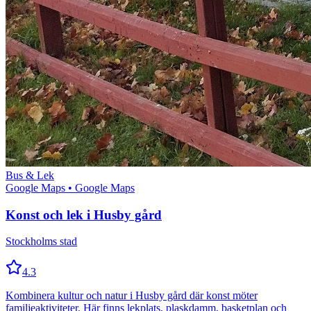
Bus & Lek
Google Maps
• Google Maps
Konst och lek i Husby gård
Stockholms stad
4.3
Kombinera kultur och natur i Husby gård där konst möter
familjeaktiviteter. Här finns lekplats, plaskdamm, basketplan och