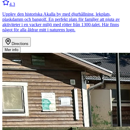
4.3
Upplev den historiska Akalla by med djurhållning, lekplats,
plaskdamm och bangolf. En perfekt plats för familjer att njuta av
aktiviteter i en vacker miljö med rötter från 1300-talet. Här finns
något för alla åldrar mitt i naturens lugn.
Directions
Mer info