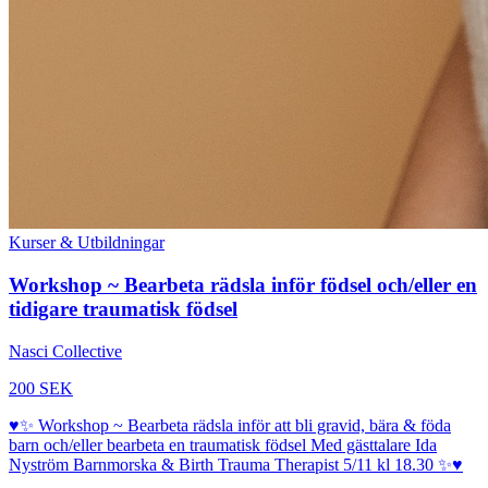
Kurser & Utbildningar
Workshop ~ Bearbeta rädsla inför födsel och/eller en
tidigare traumatisk födsel
Nasci Collective
200 SEK
♥️✨ Workshop ~ Bearbeta rädsla inför att bli gravid, bära & föda
barn och/eller bearbeta en traumatisk födsel Med gästtalare Ida
Nyström Barnmorska & Birth Trauma Therapist 5/11 kl 18.30 ✨♥️