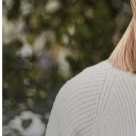
Erik Dahlbergsallén 9l
Gå med i Föräldraledig.se!
Dela med dig av dina erfarenheter och hjälp andra föräldrar att
upptäcka aktiviteter.
Skriv recensioner
Dela dina erfarenheter
Kontakta föräldrar
Bygg ditt nätverk
Få rekommendationer
Upptäck nya aktiviteter
Gå med i Föräldraledig.se
Logga in
Är du ett företag som erbjuder aktiviteter?
Skapa företagskonto
Det är gratis och tar mindre än 2 minuter!
Fler aktiviteter som kan intressera dig