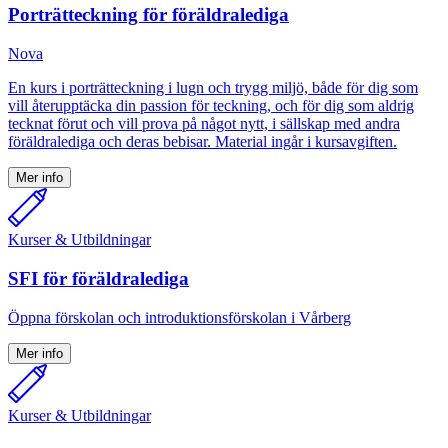
Porträtteckning för föräldralediga
Nova
En kurs i porträtteckning i lugn och trygg miljö, både för dig som
vill återupptäcka din passion för teckning, och för dig som aldrig
tecknat förut och vill prova på något nytt, i sällskap med andra
föräldralediga och deras bebisar. Material ingår i kursavgiften.
Mer info
Kurser & Utbildningar
SFI för föräldralediga
Öppna förskolan och introduktionsförskolan i Vårberg
Mer info
Kurser & Utbildningar