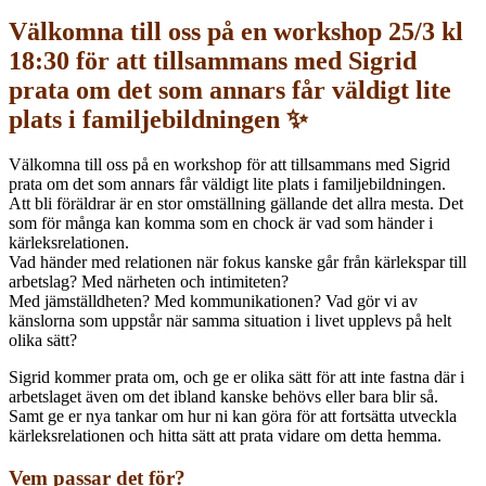
Välkomna till oss på en workshop 25/3 kl
18:30 för att tillsammans med Sigrid
prata om det som annars får väldigt lite
plats i familjebildningen ✨
Välkomna till oss på en workshop för att tillsammans med Sigrid
prata om det som annars får väldigt lite plats i familjebildningen.
Att bli föräldrar är en stor omställning gällande det allra mesta. Det
som för många kan komma som en chock är vad som händer i
kärleksrelationen.
Vad händer med relationen när fokus kanske går från kärlekspar till
arbetslag? Med närheten och intimiteten?
Med jämställdheten? Med kommunikationen? Vad gör vi av
känslorna som uppstår när samma situation i livet upplevs på helt
olika sätt?
Sigrid kommer prata om, och ge er olika sätt för att inte fastna där i
arbetslaget även om det ibland kanske behövs eller bara blir så.
Samt ge er nya tankar om hur ni kan göra för att fortsätta utveckla
kärleksrelationen och hitta sätt att prata vidare om detta hemma.
Vem passar det för?