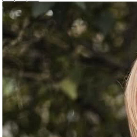
Erik Dahlbergsallén 9l, Stockholm
Öppna i Google Maps
Omdömen
Workshop 25/3 kl 18:30 ~ Fö
Inga omdömen ännu.
föräldrablivandet