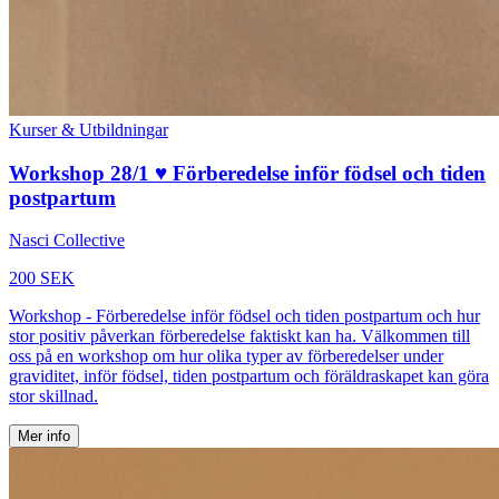
Kurser & Utbildningar
Workshop 28/1 ♥️ Förberedelse inför födsel och tiden
postpartum
Nasci Collective
200 SEK
Workshop - Förberedelse inför födsel och tiden postpartum och hur
stor positiv påverkan förberedelse faktiskt kan ha. Välkommen till
oss på en workshop om hur olika typer av förberedelser under
graviditet, inför födsel, tiden postpartum och föräldraskapet kan göra
stor skillnad.
Mer info