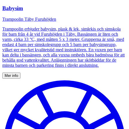
Babysim
Trampoolin Täby Furuhöjden
Trampoolin erbjuder babysim, plask & lek, simlekis och simskola
för barn från 4 år vid Furuhöjden i Täby. Bassängen är liten och
varm, cirka 33 °C, med måtten 5 x 3 meter. Grupperna är små, med
endast 4 barn per simskolegrupp och 5 barn per babysimgrupp,
vilket ger mycket kvalitetstid med instruktören. En vuxen per barn
kan delta i bassängen, och alla vuxna ombeds bära badmössa för att
behålla god vattenkvalitet. Anläggningen har skötbäddar för de
minsta barnen och parkering finns i direkt anslutning.
Mer info