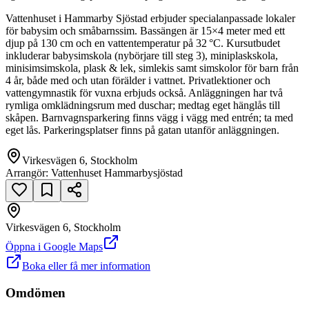
Vattenhuset i Hammarby Sjöstad erbjuder specialanpassade lokaler
för babysim och småbarnssim. Bassängen är 15×4 meter med ett
djup på 130 cm och en vattentemperatur på 32 °C. Kursutbudet
inkluderar babysimskola (nybörjare till steg 3), miniplaskskola,
minisimsimskola, plask & lek, simlekis samt simskolor för barn från
4 år, både med och utan förälder i vattnet. Privatlektioner och
vattengymnastik för vuxna erbjuds också. Anläggningen har två
rymliga omklädningsrum med duschar; medtag eget hänglås till
skåpen. Barnvagnsparkering finns vägg i vägg med entrén; ta med
eget lås. Parkeringsplatser finns på gatan utanför anläggningen.
Virkesvägen 6, Stockholm
Arrangör:
Vattenhuset Hammarbysjöstad
Virkesvägen 6, Stockholm
null
Öppna i Google Maps
Boka eller få mer information
Virkesvägen 6
Omdömen