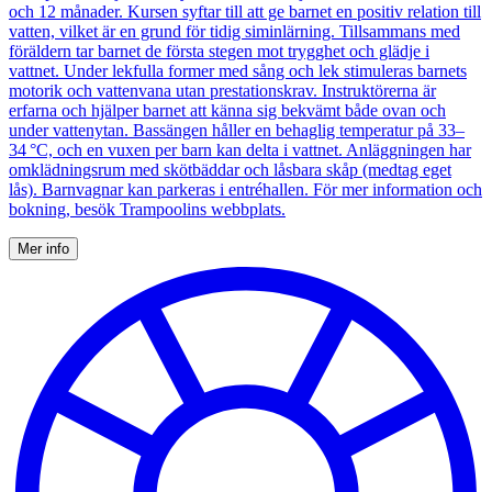
och 12 månader. Kursen syftar till att ge barnet en positiv relation till
vatten, vilket är en grund för tidig siminlärning. Tillsammans med
föräldern tar barnet de första stegen mot trygghet och glädje i
vattnet. Under lekfulla former med sång och lek stimuleras barnets
motorik och vattenvana utan prestationskrav. Instruktörerna är
erfarna och hjälper barnet att känna sig bekvämt både ovan och
under vattenytan. Bassängen håller en behaglig temperatur på 33–
34 °C, och en vuxen per barn kan delta i vattnet. Anläggningen har
omklädningsrum med skötbäddar och låsbara skåp (medtag eget
lås). Barnvagnar kan parkeras i entréhallen. För mer information och
bokning, besök Trampoolins webbplats.
Mer info