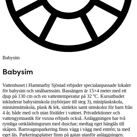
Babysim
Babysim
Vattenhuset i Hammarby Sjöstad erbjuder specialanpassade lokaler
för babysim och småbarnssim. Bassängen är 15×4 meter med ett
djup på 130 cm och en vattentemperatur på 32 °C. Kursutbudet
inkluderar babysimskola (nybörjare till steg 3), miniplaskskola,
minisimsimskola, plask & lek, simlekis samt simskolor för barn från
4 år, både med och utan förälder i vattnet. Privatlektioner och
vattengymnastik för vuxna erbjuds också. Anläggningen har två
rymliga omklädningsrum med duschar; medtag eget hänglås till
skåpen. Barnvagnsparkering finns vägg i vägg med entrén; ta med
eget lås. Parkeringsplatser finns på gatan utanför anläggningen.