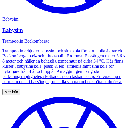
Babysim
Babysim
Trampoolin Beckomberga
Trampoolin erbjuder babysim och simskola för barn i alla åldrar vid
Beckomberga bad- och idrottshall i Bromma. Bassängen mäter 3,6 x
8 meter och håller en behaglig temperatur på cirka 34 °C. Här finns
kurser i babysimskola, plask & lek, simlekis samt simskola för
nybörjare från 4 år och uppåt. Anläggningen har goda
parkeringsmöjligheter, skötbäddar och låsbara skåp. En vuxen per
barn kan delta i bassängen, och alla vuxna ombeds bära badmössa.
Mer info