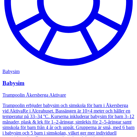
Babysim
Babysim
Trampoolin Åkersberga Aktivare
Trampoolin erbjuder babysim och simskola för barn i Åkersberga
vid AktivaRe i Alceahuset. Bassängen är 10×4 meter och håller en
temperatur på 33–34 °C. Kurserna inkluderar babysim för barn 3–12
månader, plask & lek för 1–2-åringar, simlekis för 2–5-åringar samt
simskola för barn från 4 år och uppåt. Grupperna är små, med 6 barn
i babysim och 5 barn i simskolan, vilket ger mer individuell