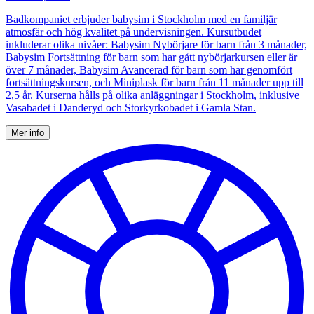
Badkompaniet erbjuder babysim i Stockholm med en familjär
atmosfär och hög kvalitet på undervisningen. Kursutbudet
inkluderar olika nivåer: Babysim Nybörjare för barn från 3 månader,
Babysim Fortsättning för barn som har gått nybörjarkursen eller är
över 7 månader, Babysim Avancerad för barn som har genomfört
fortsättningskursen, och Miniplask för barn från 11 månader upp till
2,5 år. Kurserna hålls på olika anläggningar i Stockholm, inklusive
Vasabadet i Danderyd och Storkyrkobadet i Gamla Stan.
Mer info