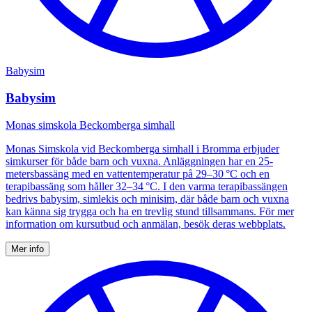
Babysim
Babysim
Monas simskola Beckomberga simhall
Monas Simskola vid Beckomberga simhall i Bromma erbjuder
simkurser för både barn och vuxna. Anläggningen har en 25-
metersbassäng med en vattentemperatur på 29–30 °C och en
terapibassäng som håller 32–34 °C. I den varma terapibassängen
bedrivs babysim, simlekis och minisim, där både barn och vuxna
kan känna sig trygga och ha en trevlig stund tillsammans. För mer
information om kursutbud och anmälan, besök deras webbplats.
Mer info