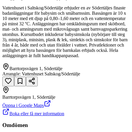
Vattenhuset i Saltskog/Södertälje erbjuder en av Södertäljes finaste
badanläggningar för babysim och småbarnssim. Bassängen är 10 x
10 meter med ett djup på 0,80–1,60 meter och en vattentemperatur
på minst 32 °C. Anläggningen har omklädningsrum med skötbord,
mat- och amningsrum med mikrovågsugn samt barnvagnsparkering
utomhus. Kursutbudet inkluderar babysimskola (nybörjare till steg
3), miniplask, minisim, plask & lek, simlekis och simskolor för barn
från 4 år, både med och utan förälder i vattnet. Privatlektioner och
möjlighet att hyra bassängen för barnkalas erbjuds också. Hela
anläggningen är fullt handikappanpassad.
Barrtorpsvägen 1, Södertälje
Arrangör:
Vattenhuset Saltskog/Södertälje
Barrtorpsvägen 1, Södertälje
null
Öppna i Google Maps
Boka eller få mer information
Barrtorpsvägen 1
Omdömen