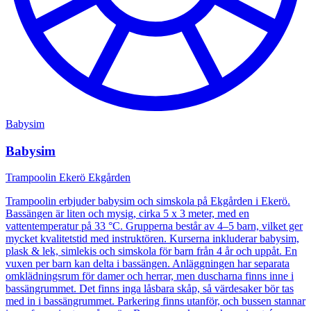
Babysim
Babysim
Trampoolin Ekerö Ekgården
Trampoolin erbjuder babysim och simskola på Ekgården i Ekerö.
Bassängen är liten och mysig, cirka 5 x 3 meter, med en
vattentemperatur på 33 °C. Grupperna består av 4–5 barn, vilket ger
mycket kvalitetstid med instruktören. Kurserna inkluderar babysim,
plask & lek, simlekis och simskola för barn från 4 år och uppåt. En
vuxen per barn kan delta i bassängen. Anläggningen har separata
omklädningsrum för damer och herrar, men duscharna finns inne i
bassängrummet. Det finns inga låsbara skåp, så värdesaker bör tas
med in i bassängrummet. Parkering finns utanför, och bussen stannar