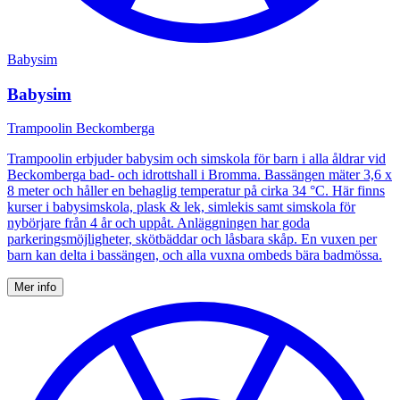
Babysim
Babysim
Trampoolin Beckomberga
Trampoolin erbjuder babysim och simskola för barn i alla åldrar vid
Beckomberga bad- och idrottshall i Bromma. Bassängen mäter 3,6 x
8 meter och håller en behaglig temperatur på cirka 34 °C. Här finns
kurser i babysimskola, plask & lek, simlekis samt simskola för
nybörjare från 4 år och uppåt. Anläggningen har goda
parkeringsmöjligheter, skötbäddar och låsbara skåp. En vuxen per
barn kan delta i bassängen, och alla vuxna ombeds bära badmössa.
Mer info