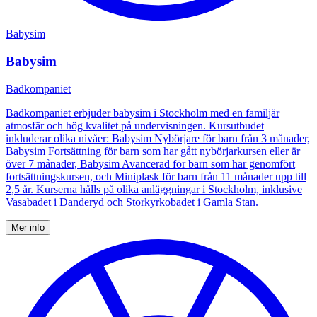
Babysim
Babysim
Badkompaniet
Badkompaniet erbjuder babysim i Stockholm med en familjär
atmosfär och hög kvalitet på undervisningen. Kursutbudet
inkluderar olika nivåer: Babysim Nybörjare för barn från 3 månader,
Babysim Fortsättning för barn som har gått nybörjarkursen eller är
över 7 månader, Babysim Avancerad för barn som har genomfört
fortsättningskursen, och Miniplask för barn från 11 månader upp till
2,5 år. Kurserna hålls på olika anläggningar i Stockholm, inklusive
Vasabadet i Danderyd och Storkyrkobadet i Gamla Stan.
Mer info