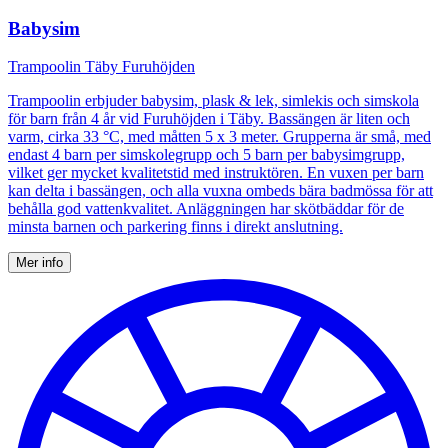
Babysim
Trampoolin Täby Furuhöjden
Trampoolin erbjuder babysim, plask & lek, simlekis och simskola
för barn från 4 år vid Furuhöjden i Täby. Bassängen är liten och
varm, cirka 33 °C, med måtten 5 x 3 meter. Grupperna är små, med
endast 4 barn per simskolegrupp och 5 barn per babysimgrupp,
vilket ger mycket kvalitetstid med instruktören. En vuxen per barn
kan delta i bassängen, och alla vuxna ombeds bära badmössa för att
behålla god vattenkvalitet. Anläggningen har skötbäddar för de
minsta barnen och parkering finns i direkt anslutning.
Mer info