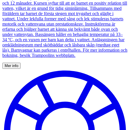
och 12 månader. Kursen syftar till att ge barnet en positiv relation till
vatten, vilket är en grund för tidig siminlärning. Tillsammans med
föräldern tar barnet de första stegen mot trygghet och glädje i
vattnet. Under lekfulla former med sång och lek stimuleras barnets
motorik och vattenvana utan prestationskrav. Instruktörerna är
erfarna och hjälper barnet att känna sig bekvämt både ovan och
under vattenytan. Bassängen håller en behaglig temperatur på 33–
34 °C, och en vuxen per barn kan delta i vattnet. Anläggningen har
omklädningsrum med skötbäddar och låsbara skåp (medtag eget
lås). Barnvagnar kan parkeras i entréhallen. För mer information och
bokning, besök Trampoolins webbplats.
Mer info