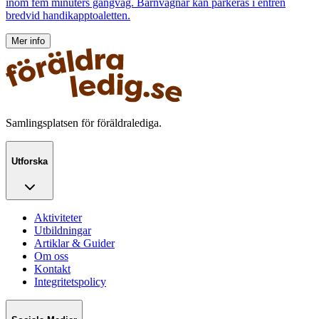
inom fem minuters gångväg. Barnvagnar kan parkeras i entrén
bredvid handikapptoaletten.
Mer info
Samlingsplatsen för föräldralediga.
Utforska
Aktiviteter
Utbildningar
Artiklar & Guider
Om oss
Kontakt
Integritetspolicy