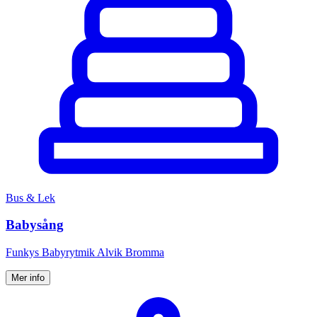
Bus & Lek
Babysång
Funkys Babyrytmik Alvik Bromma
Mer info