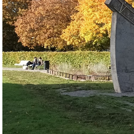
Gå med i Föräldraledig.se!
Dela med dig av dina erfarenheter och hjälp andra föräldrar att
upptäcka aktiviteter.
Skriv recensioner
Dela dina erfarenheter
Kontakta föräldrar
Bygg ditt nätverk
Få rekommendationer
Upptäck nya aktiviteter
Gå med i Föräldraledig.se
Logga in
Är du ett företag som erbjuder aktiviteter?
Skapa företagskonto
Det är gratis och tar mindre än 2 minuter!
Fler aktiviteter som kan intressera dig