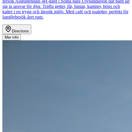
Besök Augustendals 4H-gård i Solna nära Ulvsundasjön där barn lär
sig ta ansvar för djur. Träffa getter, får, hästar, kaniner, höns och
katter i en trygg och lärorik miljö. Med café och toaletter, perfekt för
familjebesök året runt.
Directions
Mer info