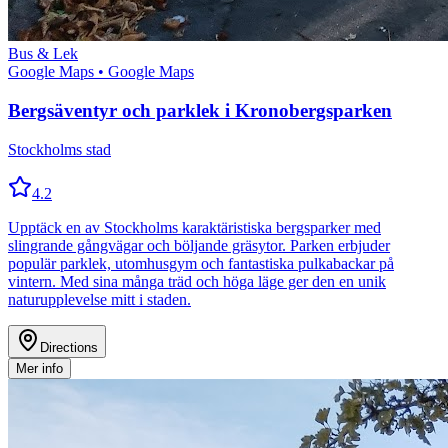
Bus & Lek
Google Maps
• Google Maps
Bergsäventyr och parklek i Kronobergsparken
Stockholms stad
4.2
Upptäck en av Stockholms karaktäristiska bergsparker med
slingrande gångvägar och böljande gräsytor. Parken erbjuder
populär parklek, utomhusgym och fantastiska pulkabackar på
vintern. Med sina många träd och höga läge ger den en unik
naturupplevelse mitt i staden.
Directions
Mer info