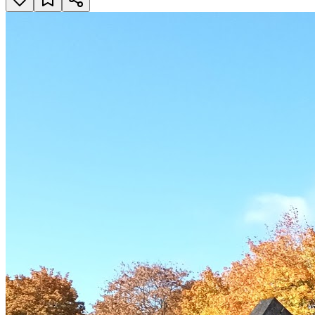
Solursgången 16, 162 65 Vällingby, Vällingby
Upptäcktsfärd i Solursparken
Öppna i Google Maps
Solursgången 16, 162 65 Vällingby
Omdömen
Inga omdömen ännu.