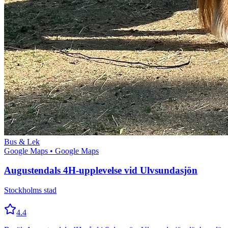
Bus & Lek
Google Maps
• Google Maps
Augustendals 4H-upplevelse vid Ulvsundasjön
Stockholms stad
4.4