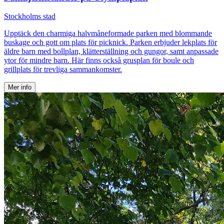
Stockholms stad
Upptäck den charmiga halvmåneformade parken med blommande
buskage och gott om plats för picknick. Parken erbjuder lekplats för
äldre barn med bollplan, klätterställning och gungor, samt anpassade
ytor för mindre barn. Här finns också grusplan för boule och
grillplats för trevliga sammankomster.
Mer info