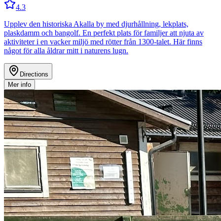
4.3
Upplev den historiska Akalla by med djurhållning, lekplats,
plaskdamm och bangolf. En perfekt plats för familjer att njuta av
aktiviteter i en vacker miljö med rötter från 1300-talet. Här finns
något för alla åldrar mitt i naturens lugn.
Directions
Mer info