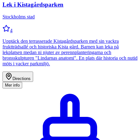
Lek i Kistagårdsparken
Stockholms stad
4
Upptäck den terrasserade Kistagårdsparken med sin vackra
fruktträdsallé och historiska Kista gård. Barnen kan leka på
lekplatsen medan ni njuter av perennplanteringarna och
bronsskulpturen "Lindarnas anatomi". En plats där historia och nutid
möts i vacker parkmiljö.
Directions
Mer info