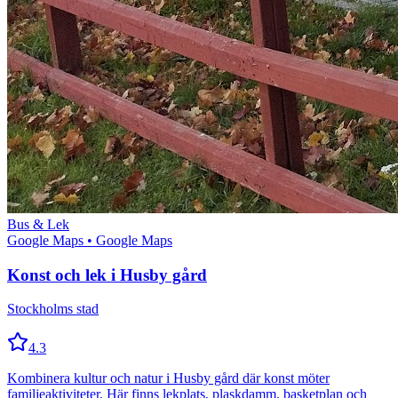
Bus & Lek
Google Maps
• Google Maps
Konst och lek i Husby gård
Stockholms stad
4.3
Kombinera kultur och natur i Husby gård där konst möter
familjeaktiviteter. Här finns lekplats, plaskdamm, basketplan och