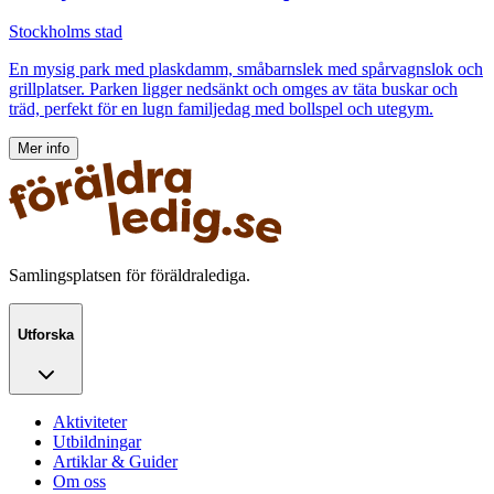
Stockholms stad
En mysig park med plaskdamm, småbarnslek med spårvagnslok och
grillplatser. Parken ligger nedsänkt och omges av täta buskar och
träd, perfekt för en lugn familjedag med bollspel och utegym.
Mer info
Samlingsplatsen för föräldralediga.
Utforska
Aktiviteter
Utbildningar
Artiklar & Guider
Om oss