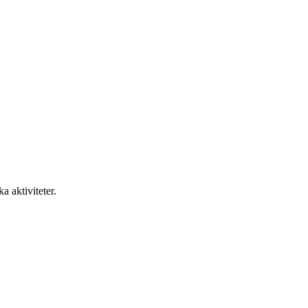
null
Köpmangatan 3
a aktiviteter.