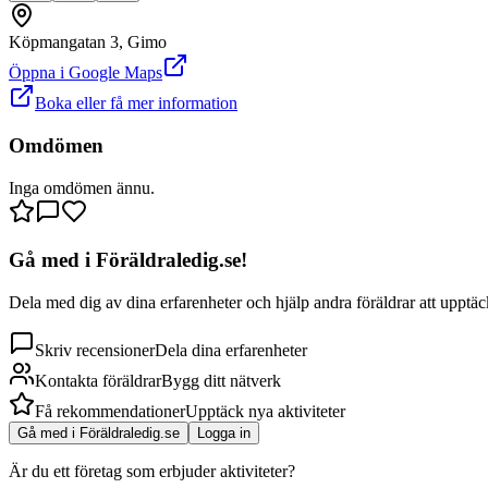
Köpmangatan 3, Gimo
Öppna i Google Maps
Boka eller få mer information
Omdömen
Inga omdömen ännu.
Gå med i Föräldraledig.se!
Dela med dig av dina erfarenheter och hjälp andra föräldrar att upptäck
Skriv recensioner
Dela dina erfarenheter
Kontakta föräldrar
Bygg ditt nätverk
Få rekommendationer
Upptäck nya aktiviteter
Gå med i Föräldraledig.se
Logga in
Är du ett företag som erbjuder aktiviteter?