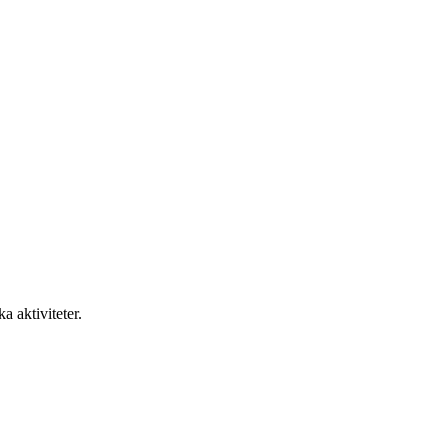
null
Söderberga allé 80
a aktiviteter.