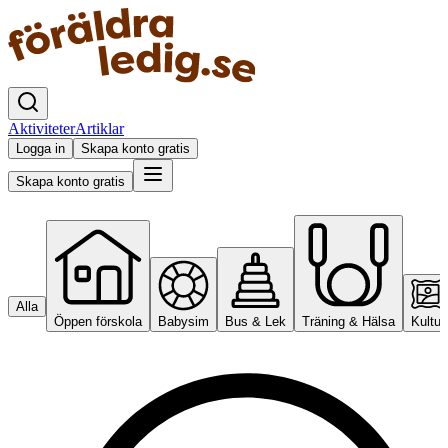
Aktiviteter
Artiklar
Logga in
Skapa konto gratis
Skapa konto gratis
Alla
Öppen förskola
Babysim
Bus & Lek
Träning & Hälsa
Kultur