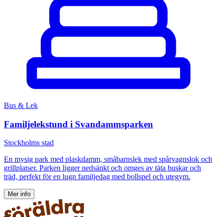
Bus & Lek
Familjelekstund i Svandammsparken
Stockholms stad
En mysig park med plaskdamm, småbarnslek med spårvagnslok och
grillplatser. Parken ligger nedsänkt och omges av täta buskar och
träd, perfekt för en lugn familjedag med bollspel och utegym.
Mer info