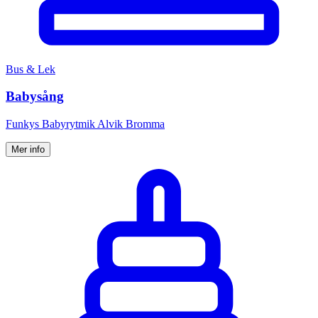
Bus & Lek
Babysång
Funkys Babyrytmik Alvik Bromma
Mer info