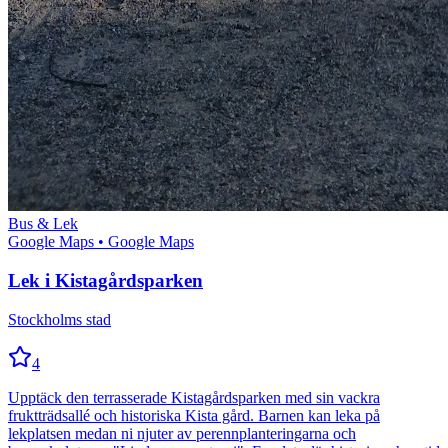
Bus & Lek
Google Maps
• Google Maps
Lek i Kistagårdsparken
Stockholms stad
4
Upptäck den terrasserade Kistagårdsparken med sin vackra
fruktträdsallé och historiska Kista gård. Barnen kan leka på
lekplatsen medan ni njuter av perennplanteringarna och