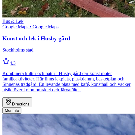
Bus & Lek
Google Maps
• Google Maps
Konst och lek i Husby gård
Stockholms stad
4.3
Kombinera kultur och natur i Husby gård där konst möter
familjeaktiviteter. Här finns lekplats, plaskdamm, basketplan och
Sinnenas trädgård. En levande plats med kafé, konsthall och vacker
utsikt över koloniområdet och Järvafältet.
Directions
Mer info