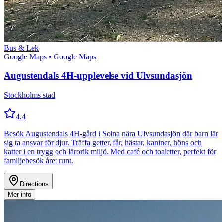
Bus & Lek
Google Maps
• Google Maps
Augustendals 4H-upplevelse vid Ulvsundasjön
Stockholms stad
4.4
Besök Augustendals 4H-gård i Solna nära Ulvsundasjön där barn lär
sig ta ansvar för djur. Träffa getter, får, hästar, kaniner, höns och
katter i en trygg och lärorik miljö. Med café och toaletter, perfekt för
familjebesök året runt.
Directions
Mer info