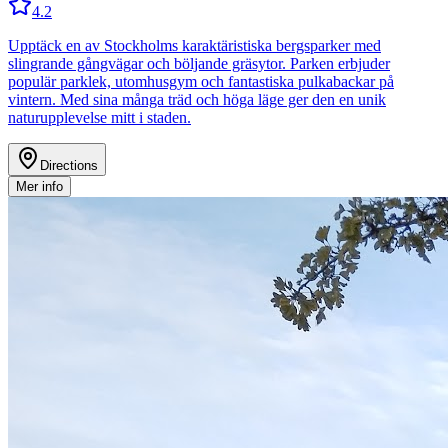
4.2
Upptäck en av Stockholms karaktäristiska bergsparker med
slingrande gångvägar och böljande gräsytor. Parken erbjuder
populär parklek, utomhusgym och fantastiska pulkabackar på
vintern. Med sina många träd och höga läge ger den en unik
naturupplevelse mitt i staden.
Directions
Mer info