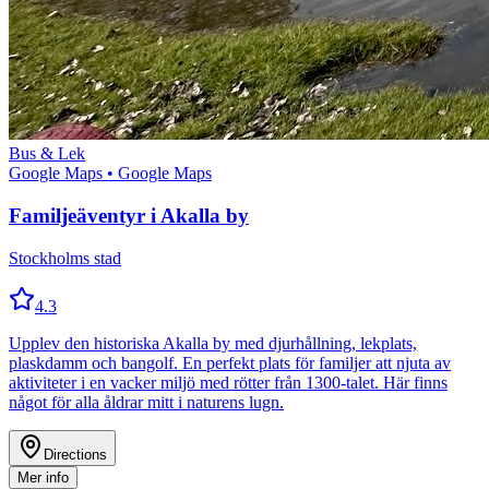
Bus & Lek
Google Maps
• Google Maps
Familjeäventyr i Akalla by
Stockholms stad
4.3
Upplev den historiska Akalla by med djurhållning, lekplats,
plaskdamm och bangolf. En perfekt plats för familjer att njuta av
aktiviteter i en vacker miljö med rötter från 1300-talet. Här finns
något för alla åldrar mitt i naturens lugn.
Directions
Mer info