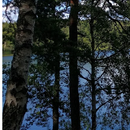
Inga omdömen ännu.
Gå med i Föräldraledig.se!
Dela med dig av dina erfarenheter och hjälp andra föräldrar att
upptäcka aktiviteter.
Skriv recensioner
Dela dina erfarenheter
Kontakta föräldrar
Bygg ditt nätverk
Få rekommendationer
Upptäck nya aktiviteter
Gå med i Föräldraledig.se
Logga in
Är du ett företag som erbjuder aktiviteter?
Skapa företagskonto
Det är gratis och tar mindre än 2 minuter!
Fler aktiviteter som kan intressera dig