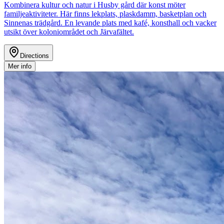
Kombinera kultur och natur i Husby gård där konst möter
familjeaktiviteter. Här finns lekplats, plaskdamm, basketplan och
Sinnenas trädgård. En levande plats med kafé, konsthall och vacker
utsikt över koloniområdet och Järvafältet.
Directions
Mer info