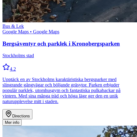
Bus & Lek
Google Maps
• Google Maps
Bergsäventyr och parklek i Kronobergsparken
Stockholms stad
4.2
Upptäck en av Stockholms karaktäristiska bergsparker med
slingrande gångvägar och böljande gräsytor. Parken erbjuder
populär parklek, utomhusgym och fantastiska pulkabackar på
vintern. Med sina många träd och höga läge ger den en unik
naturupplevelse mitt i staden.
Directions
Mer info