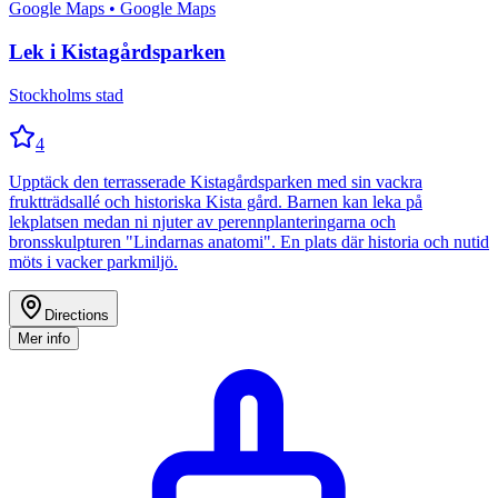
Google Maps
• Google Maps
Lek i Kistagårdsparken
Stockholms stad
4
Upptäck den terrasserade Kistagårdsparken med sin vackra
fruktträdsallé och historiska Kista gård. Barnen kan leka på
lekplatsen medan ni njuter av perennplanteringarna och
bronsskulpturen "Lindarnas anatomi". En plats där historia och nutid
möts i vacker parkmiljö.
Directions
Mer info