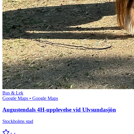
Bus & Lek
Google Maps
• Google Maps
Augustendals 4H-upplevelse vid Ulvsundasjön
Stockholms stad