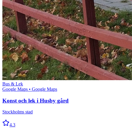
Bus & Lek
Google Maps
• Google Maps
Konst och lek i Husby gård
Stockholms stad
4.3