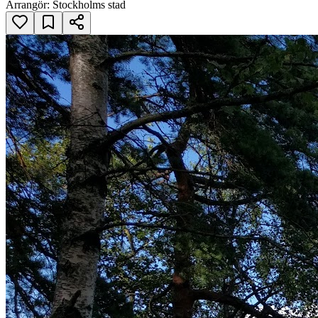
Arrangör:
Stockholms stad
Judarskogens naturereservat, Bromma
Grodäventyr i Judarskogens naturreservat
Öppna i Google Maps
Judarskogens naturereservat
Omdömen