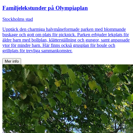
Familjelekstunder på Olympiaplan
Stockholms stad
Upptäck den charmiga halvmåneformade parken med blommande
buskage och gott om plats för picknick. Parken erbjuder lekplats för
äldre barn med bollplan, klätterställning och gungor, samt anpassade
ytor för mindre barn. Här finns också grusplan för boule och
grillplats för trevliga sammankomster.
Mer info