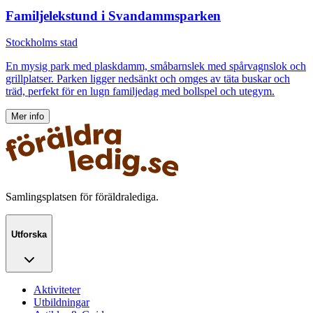
Familjelekstund i Svandammsparken
Stockholms stad
En mysig park med plaskdamm, småbarnslek med spårvagnslok och
grillplatser. Parken ligger nedsänkt och omges av täta buskar och
träd, perfekt för en lugn familjedag med bollspel och utegym.
Mer info
Samlingsplatsen för föräldralediga.
Utforska
Aktiviteter
Utbildningar