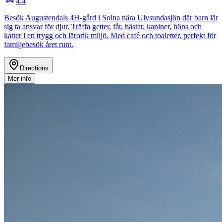
4.4
Besök Augustendals 4H-gård i Solna nära Ulvsundasjön där barn lär
sig ta ansvar för djur. Träffa getter, får, hästar, kaniner, höns och
katter i en trygg och lärorik miljö. Med café och toaletter, perfekt för
familjebesök året runt.
Directions
Mer info