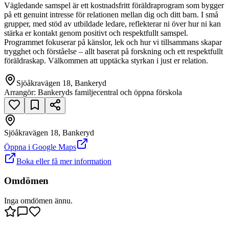
Vägledande samspel är ett kostnadsfritt föräldraprogram som bygger
på ett genuint intresse för relationen mellan dig och ditt barn. I små
grupper, med stöd av utbildade ledare, reflekterar ni över hur ni kan
stärka er kontakt genom positivt och respektfullt samspel.
Programmet fokuserar på känslor, lek och hur vi tillsammans skapar
trygghet och förståelse – allt baserat på forskning och ett respektfullt
föräldraskap. Välkommen att upptäcka styrkan i just er relation.
Sjöåkravägen 18, Bankeryd
Arrangör:
Bankeryds familjecentral och öppna förskola
Sjöåkravägen 18, Bankeryd
null
Öppna i Google Maps
Boka eller få mer information
Sjöåkravägen 18
Omdömen
Inga omdömen ännu.