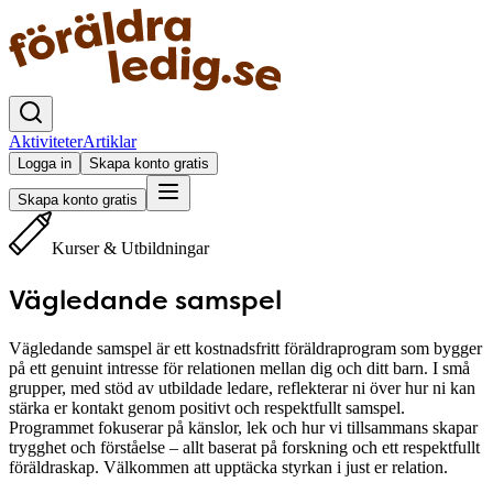
Aktiviteter
Artiklar
Logga in
Skapa konto gratis
Skapa konto gratis
Kurser & Utbildningar
Vägledande samspel
Vägledande samspel är ett kostnadsfritt föräldraprogram som bygger
på ett genuint intresse för relationen mellan dig och ditt barn. I små
grupper, med stöd av utbildade ledare, reflekterar ni över hur ni kan
stärka er kontakt genom positivt och respektfullt samspel.
Programmet fokuserar på känslor, lek och hur vi tillsammans skapar
trygghet och förståelse – allt baserat på forskning och ett respektfullt
föräldraskap. Välkommen att upptäcka styrkan i just er relation.