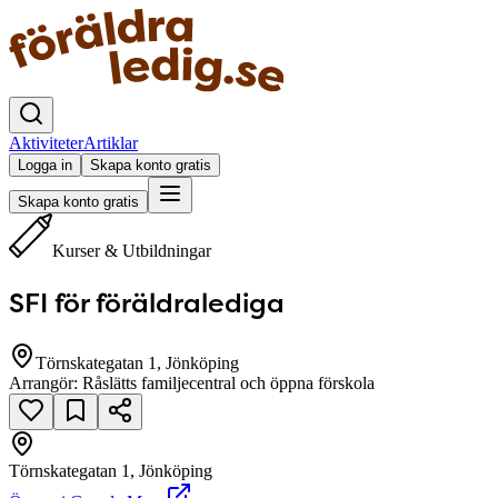
Aktiviteter
Artiklar
Logga in
Skapa konto gratis
Skapa konto gratis
Kurser & Utbildningar
SFI för föräldralediga
Törnskategatan 1, Jönköping
Arrangör:
Råslätts familjecentral och öppna förskola
Törnskategatan 1, Jönköping
null