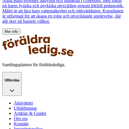
Aqua Barn erbjuder babysim och simskola i Göteborg, med fokus
på barns fysiska och psykiska utveckling genom lekfull pedagogik.
Målet är att lära barn vattensäkerhet och självräddning. Kursplanen
är utformad för att skapa en rolig och utvecklande upplevelse, där
allt sker på barnets villkor.
Mer info
Samlingsplatsen för föräldralediga.
Utforska
Aktiviteter
Utbildningar
Artiklar & Guider
Om oss
Kontakt
Integritetspolicy