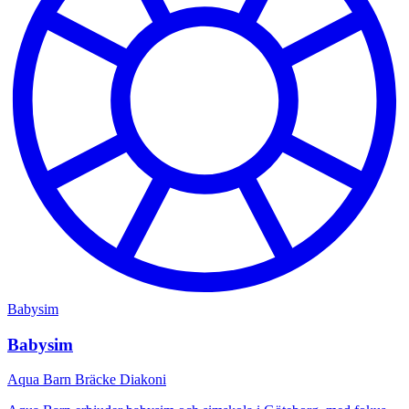
Babysim
Babysim
Aqua Barn Bräcke Diakoni