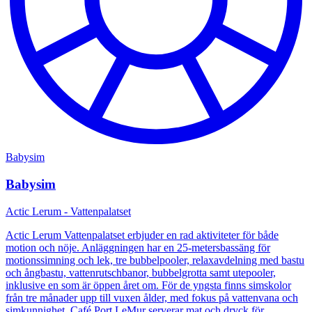
Babysim
Babysim
Actic Lerum - Vattenpalatset
Actic Lerum Vattenpalatset erbjuder en rad aktiviteter för både
motion och nöje. Anläggningen har en 25-metersbassäng för
motionssimning och lek, tre bubbelpooler, relaxavdelning med bastu
och ångbastu, vattenrutschbanor, bubbelgrotta samt utepooler,
inklusive en som är öppen året om. För de yngsta finns simskolor
från tre månader upp till vuxen ålder, med fokus på vattenvana och
simkunnighet. Café Port LeMur serverar mat och dryck för