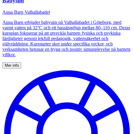
Babysim
Aqua Barn Valhallabadet
Aqua Barn erbjuder babysim på Valhallabadet i Göteborg, med
varmt vatten på 32°C och ett bassängdjup mellan 80–110 cm. Deras
kursplan fokuserar på att utveckla barnets fysiska och psykiska
färdigheter genom lekfull pedagogik, vattensäkerhet och
självräddning. Kursstarter sker under specifika veckor, och
verksamheten betonar en trygg och positiv simupplevelse på barnets
villkor.
Mer info