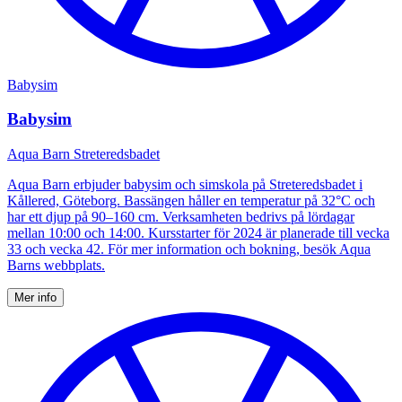
Babysim
Babysim
Aqua Barn Streteredsbadet
Aqua Barn erbjuder babysim och simskola på Streteredsbadet i
Kållered, Göteborg. Bassängen håller en temperatur på 32°C och
har ett djup på 90–160 cm. Verksamheten bedrivs på lördagar
mellan 10:00 och 14:00. Kursstarter för 2024 är planerade till vecka
33 och vecka 42. För mer information och bokning, besök Aqua
Barns webbplats.
Mer info