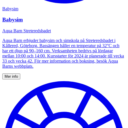
Babysim
Babysim
Aqua Barn Streteredsbadet
Aqua Barn erbjuder babysim och simskola på Streteredsbadet i
Kållered, Göteborg. Bassängen håller en temperatur på 32°C och
har ett djup på 90–160 cm. Verksamheten bedrivs på lördagar
mellan 10:00 och 14:00. Kursstarter för 2024 är planerade till vecka
33 och vecka 42. För mer information och bokning, besök Aqua
Barns webbplats.
Mer info