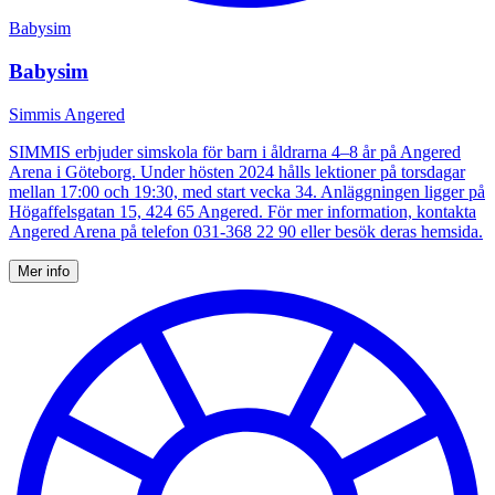
Babysim
Babysim
Simmis Angered
SIMMIS erbjuder simskola för barn i åldrarna 4–8 år på Angered
Arena i Göteborg. Under hösten 2024 hålls lektioner på torsdagar
mellan 17:00 och 19:30, med start vecka 34. Anläggningen ligger på
Högaffelsgatan 15, 424 65 Angered. För mer information, kontakta
Angered Arena på telefon 031-368 22 90 eller besök deras hemsida.
Mer info