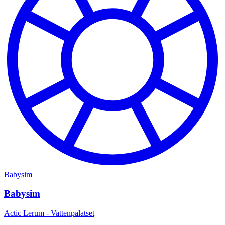
Babysim
Babysim
Actic Lerum - Vattenpalatset