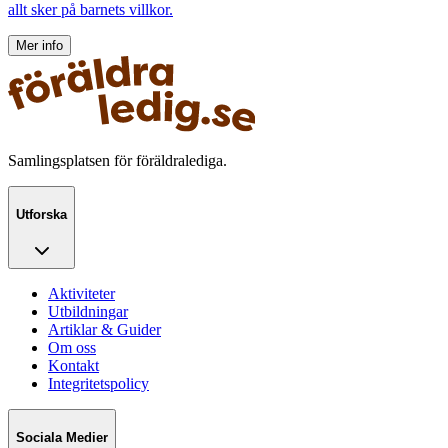
allt sker på barnets villkor.
Mer info
Samlingsplatsen för föräldralediga.
Utforska
Aktiviteter
Utbildningar
Artiklar & Guider
Om oss
Kontakt
Integritetspolicy
Sociala Medier