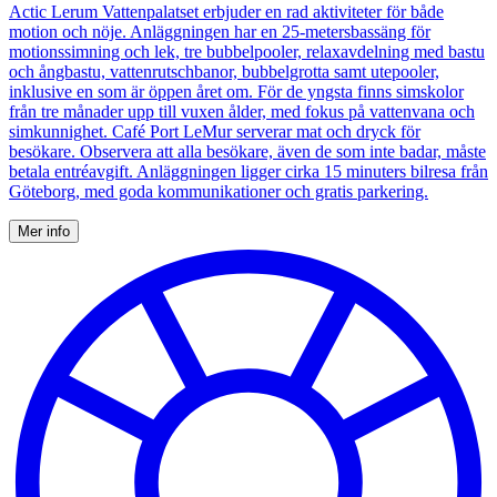
Actic Lerum Vattenpalatset erbjuder en rad aktiviteter för både
motion och nöje. Anläggningen har en 25-metersbassäng för
motionssimning och lek, tre bubbelpooler, relaxavdelning med bastu
och ångbastu, vattenrutschbanor, bubbelgrotta samt utepooler,
inklusive en som är öppen året om. För de yngsta finns simskolor
från tre månader upp till vuxen ålder, med fokus på vattenvana och
simkunnighet. Café Port LeMur serverar mat och dryck för
besökare. Observera att alla besökare, även de som inte badar, måste
betala entréavgift. Anläggningen ligger cirka 15 minuters bilresa från
Göteborg, med goda kommunikationer och gratis parkering.
Mer info