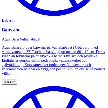
Babysim
Babysim
Aqua Barn Valhallabadet
Aqua Barn erbjuder babysim på Valhallabadet i Göteborg, med
varmt vatten på 32°C och ett bassängdjup mellan 80–110 cm. Deras
kursplan fokuserar på att utveckla barnets fysiska och psykiska
färdigheter genom lekfull pedagogik, vattensäkerhet och
självräddning. Kursstarter sker under specifika veckor, och
verksamheten betonar en trygg och positiv simupplevelse på barnets
villkor.
Mer info