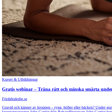
Kurser & Utbildningar
Gratis webinar – Träna rätt och minska smärta under
Föräldraledig.se
Gravid och känner av kroppen – rygg, höfter eller bäcken? Under gravid
kroppsterapeuten John Carrier från Behandlingsteam John Carrier hur