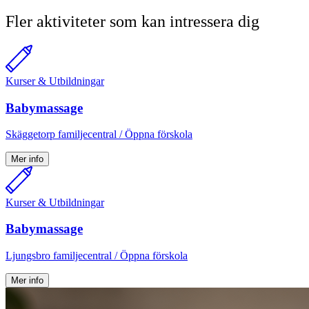
Fler aktiviteter som kan intressera dig
Kurser & Utbildningar
Babymassage
Skäggetorp familjecentral / Öppna förskola
Mer info
Kurser & Utbildningar
Babymassage
Ljungsbro familjecentral / Öppna förskola
Mer info