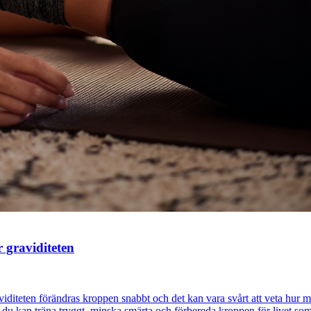
 graviditeten
iteten förändras kroppen snabbt och det kan vara svårt att veta hur man 
 du kan träna tryggt, minska smärta och förbereda kroppen för livet 