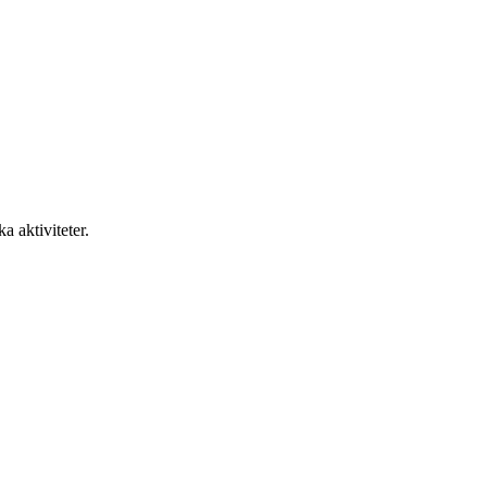
Nya Tanneforsvägen 43C
a aktiviteter.