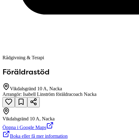
Rådgivning & Terapi
Föräldrastöd
Vikdalsgränd 10 A, Nacka
Arrangör:
Isabell Linström föräldracoach Nacka
Vikdalsgränd 10 A, Nacka
Öppna i Google Maps
Boka eller få mer information