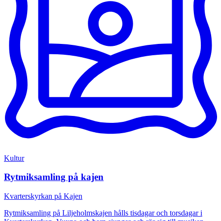
Kultur
Rytmiksamling på kajen
Kvarterskyrkan på Kajen
Rytmiksamling på Liljeholmskajen hålls tisdagar och torsdagar i