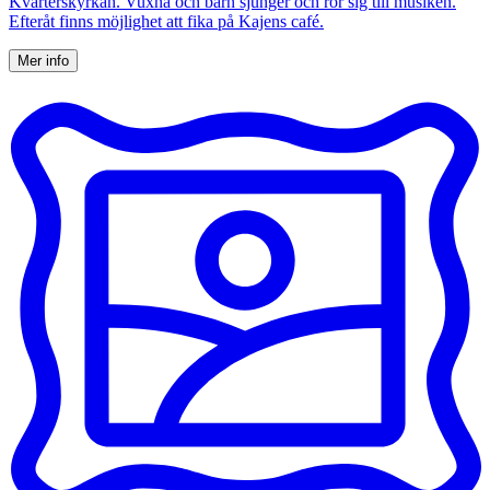
Kvarterskyrkan. Vuxna och barn sjunger och rör sig till musiken.
Efteråt finns möjlighet att fika på Kajens café.
Mer info