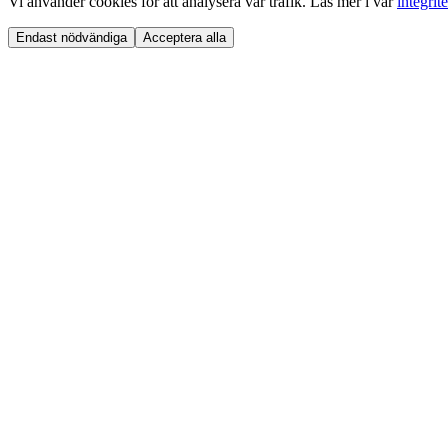
Vi använder cookies för att analysera vår trafik. Läs mer i vår
integrit
Endast nödvändiga
Acceptera alla