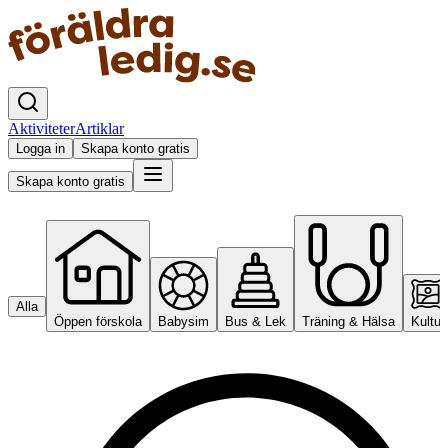
Aktiviteter
Artiklar
Logga in
Skapa konto gratis
Skapa konto gratis
Alla
Öppen förskola
Babysim
Bus & Lek
Träning & Hälsa
Kultur